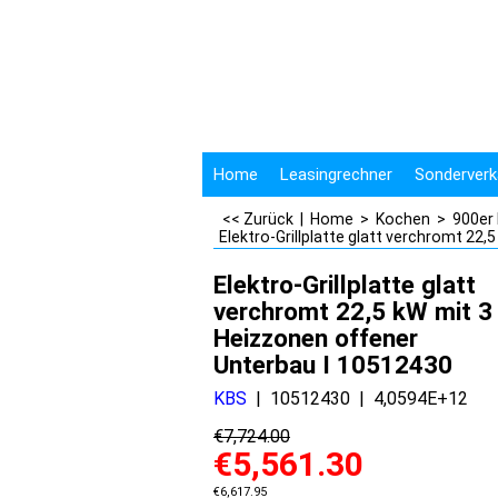
Home
Leasingrechner
Sonderverk
<< Zurück
|
Home
>
Kochen
>
900er
Elektro-Grillplatte glatt verchromt 22
Elektro-Grillplatte glatt
verchromt 22,5 kW mit 3
Heizzonen offener
Unterbau I 10512430
KBS
10512430
4,0594E+12
€
7,724.00
€
5,561.30
€
6,617.95