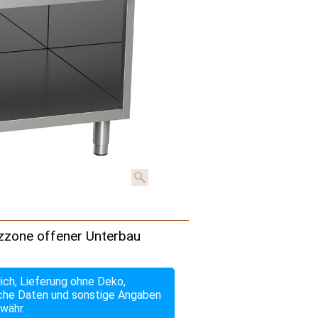
eizzone offener Unterbau
lich, Lieferung ohne Deko,
che Daten und sonstige Angaben
währ.