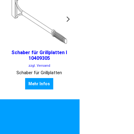
Schaber für Grillplatten I
Abschlussprofil rechts 
10409305
900 Tiefe I 1050934
zzgl. Versand
zzgl. Versand
Schaber für Grillplatten
Mehr Infos
Mehr Infos