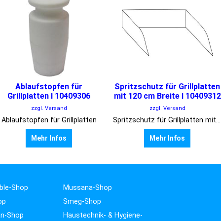
Ablaufstopfen für
Spritzschutz für Grillplatten
Grillplatten I 10409306
mit 120 cm Breite I 10409312
zzgl. Versand
zzgl. Versand
Ablaufstopfen für Grillplatten
Spritzschutz für Grillplatten mit 120 cm Breite
Mehr Infos
Mehr Infos
ble-Shop
Mussana-Shop
op
Smeg-Shop
n-Shop
Haustechnik- & Hygiene-