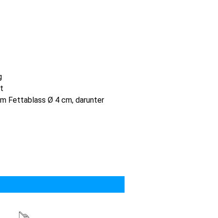
g
t
em Fettablass Ø 4 cm, darunter