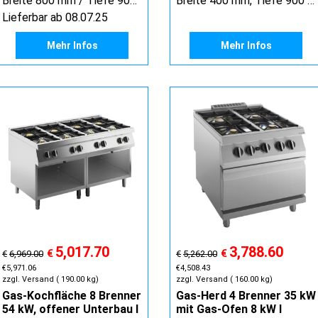
Breite 800 mm / Tiefe 900 mm / Höhe 900 mm
Breite 400 mm, Tiefe 900 mm, Höhe 900 mm
Lieferbar ab 08.07.25
Mehr Infos
Mehr Infos
5,017.70
3,788.60
€
€
€
6,969.00
€
5,262.00
€
5,971.06
€
4,508.43
zzgl. Versand
190.00
kg
zzgl. Versand
160.00
kg
Gas-Kochfläche 8 Brenner
Gas-Herd 4 Brenner 35 kW
54 kW, offener Unterbau I
mit Gas-Ofen 8 kW I