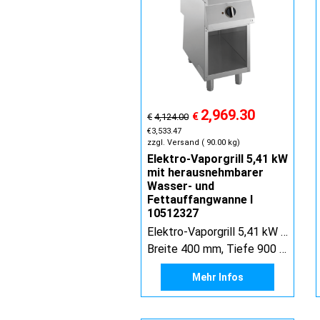
2,969.30
€
€
4,124.00
€
3,533.47
zzgl. Versand
90.00
kg
Elektro-Vaporgrill 5,41 kW
mit herausnehmbarer
Wasser- und
Fettauffangwanne I
10512327
Elektro-Vaporgrill 5,41 kW mit herausnehmbarer Wasser- und Fettauffangwanne
Breite 400 mm, Tiefe 900 mm, Höhe 900 mm
Mehr Infos