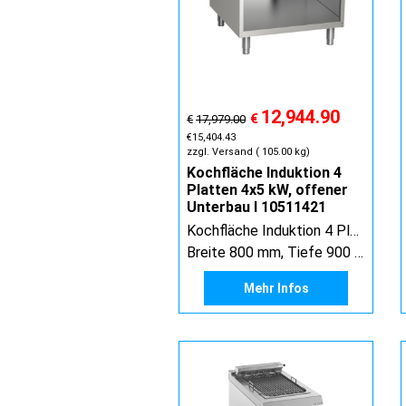
12,944.90
€
€
17,979.00
€
15,404.43
zzgl. Versand
105.00
kg
Kochfläche Induktion 4
Platten 4x5 kW, offener
Unterbau I 10511421
Kochfläche Induktion 4 Platten 4 x 5 kW, offener Unterbau
Breite 800 mm, Tiefe 900 mm, Höhe 900 mm
Mehr Infos