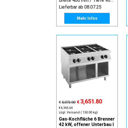
Breite 400 mm / Tiefe 900 mm / Höhe 900 mm
Lieferbar ab 08.07.25
Mehr Infos
3,651.80
€
€
5,072.00
€
4,345.64
zzgl. Versand
150.00
kg
Gas-Kochfläche 6 Brenner
42 kW, offener Unterbau I