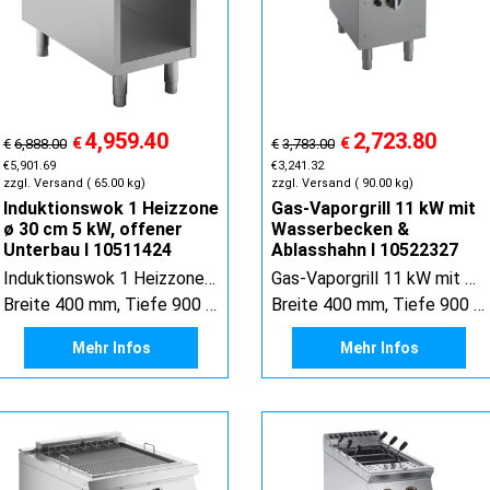
4,959.40
2,723.80
€
€
€
6,888.00
€
3,783.00
€
5,901.69
€
3,241.32
zzgl. Versand
65.00
kg
zzgl. Versand
90.00
kg
Induktionswok 1 Heizzone
Gas-Vaporgrill 11 kW mit
ø 30 cm 5 kW, offener
Wasserbecken &
Unterbau I 10511424
Ablasshahn I 10522327
Induktionswok 1 Heizzone ø 30 cm 5 kW, offener Unterbau
Gas-Vaporgrill 11 kW mit Wasserbecken & Ablasshahn
Breite 400 mm, Tiefe 900 mm, Höhe 900 mm
Breite 400 mm, Tiefe 900 mm, Höhe 900 mm
Mehr Infos
Mehr Infos