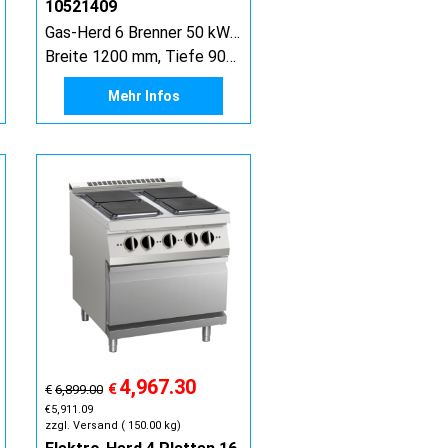
10521409
Gas-Herd 6 Brenner 50 kW mit Gas-Ofen 8 kW
Breite 1200 mm, Tiefe 900 mm, Höhe 900 mm
Mehr Infos
4,967.30
€
€
6,899.00
€
5,911.09
zzgl. Versand
150.00
kg