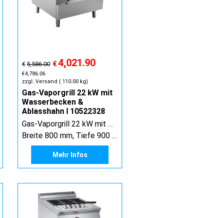
4,021.90
€
€
5,586.00
€
4,786.06
zzgl. Versand
110.00
kg
Gas-Vaporgrill 22 kW mit
Wasserbecken &
Ablasshahn I 10522328
Gas-Vaporgrill 22 kW mit Wasserbecken & Ablasshahn
Breite 800 mm, Tiefe 900 mm, Höhe 900 mm
Mehr Infos