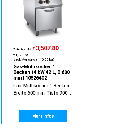
3,507.80
€
€
4,872.00
€
4,174.28
zzgl. Versand
110.00
kg
Gas-Multikocher 1
Becken 14 kW 42 L, B 600
mm I 10526402
Gas-Multikocher 1 Becken 14 kW 42 L GN 1/1 B 600 mm
Breite 600 mm, Tiefe 900 mm, Höhe 900 mm
Mehr Infos