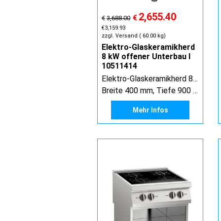
2,655.40
€
€
3,688.00
€
3,159.93
zzgl. Versand
60.00
kg
Elektro-Glaskeramikherd
8 kW offener Unterbau I
10511414
Elektro-Glaskeramikherd 8 kW offener Unterbau
Breite 400 mm, Tiefe 900 mm, Höhe 900 mm
Mehr Infos