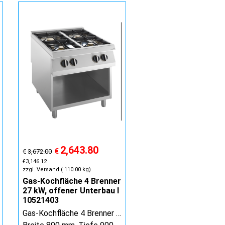
2,643.80
€
€
3,672.00
€
3,146.12
zzgl. Versand
110.00
kg
Gas-Kochfläche 4 Brenner
27 kW, offener Unterbau I
10521403
Gas-Kochfläche 4 Brenner 27 kW, offener Unterbau