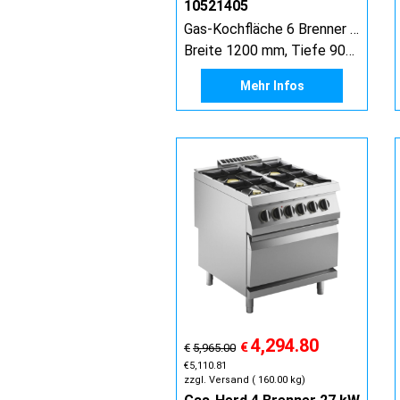
10521405
Gas-Kochfläche 6 Brenner 42 kW, offener Unterbau
Breite 1200 mm, Tiefe 900 mm, Höhe 900 mm
Mehr Infos
4,294.80
€
€
5,965.00
€
5,110.81
zzgl. Versand
160.00
kg