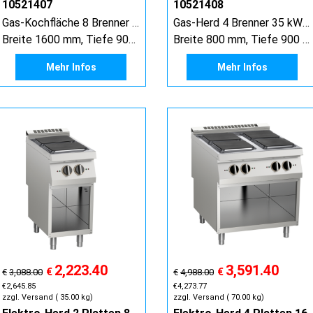
10521407
10521408
Gas-Kochfläche 8 Brenner 54 kW, offener Unterbau
Gas-Herd 4 Brenner 35 kW mit Gas-Ofen 8 kW
Breite 1600 mm, Tiefe 900 mm, Höhe 900 mm
Breite 800 mm, Tiefe 900 mm, Höhe 900 mm
Mehr Infos
Mehr Infos
2,223.40
3,591.40
€
€
€
3,088.00
€
4,988.00
€
2,645.85
€
4,273.77
zzgl. Versand
35.00
kg
zzgl. Versand
70.00
kg