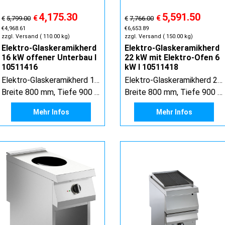
4,175.30
5,591.50
€
€
€
5,799.00
€
7,766.00
€
4,968.61
€
6,653.89
zzgl. Versand
110.00
kg
zzgl. Versand
150.00
kg
Elektro-Glaskeramikherd
Elektro-Glaskeramikherd
16 kW offener Unterbau I
22 kW mit Elektro-Ofen 6
10511416
kW I 10511418
Elektro-Glaskeramikherd 16 kW offener Unterbau
Elektro-Glaskeramikherd 22 kW mit Elektro-Ofen 6 kW
Breite 800 mm, Tiefe 900 mm, Höhe 900 mm
Breite 800 mm, Tiefe 900 mm, Höhe 900 mm
Mehr Infos
Mehr Infos