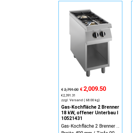
2,009.50
€
€
2,791.00
€
2,391.31
zzgl. Versand
68.00
kg
Gas-Kochfläche 2 Brenner
18 kW, offener Unterbau I
10521431
Gas-Kochfläche 2 Brenner 18 kW, offener Unterbau / 10521431