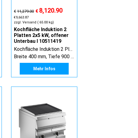
8,120.90
€
€
11,279.00
€
9,663.87
zzgl. Versand
65.00
kg
Kochfläche Induktion 2
Platten 2x5 kW, offener
Unterbau I 10511419
Kochfläche Induktion 2 Platten 2 x 5 kW, offener Unterbau
Breite 400 mm, Tiefe 900 mm, Höhe 900 mm
Mehr Infos