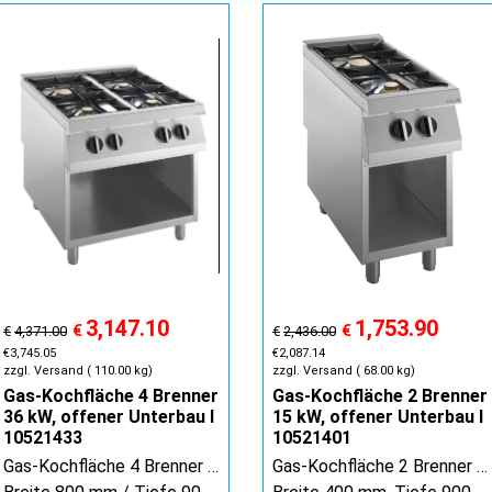
3,147.10
1,753.90
€
€
€
4,371.00
€
2,436.00
€
3,745.05
€
2,087.14
zzgl. Versand
110.00
kg
zzgl. Versand
68.00
kg
Gas-Kochfläche 4 Brenner
Gas-Kochfläche 2 Brenner
36 kW, offener Unterbau I
15 kW, offener Unterbau I
10521433
10521401
Gas-Kochfläche 4 Brenner 36 kW, offener Unterbau / 10521433
Gas-Kochfläche 2 Brenner 15 kW, offener Unterbau