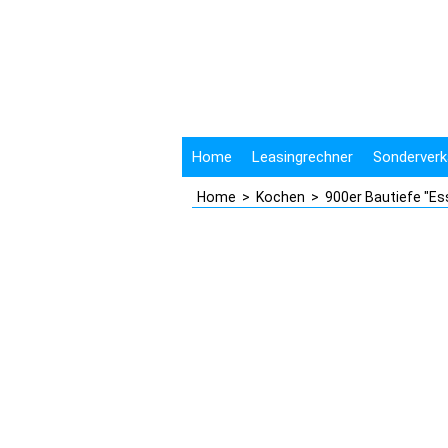
Home
Leasingrechner
Sonderverk
Home
>
Kochen
>
900er Bautiefe "E