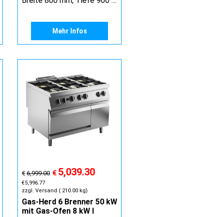
Breite 800 mm, Tiefe 900 mm, Höhe 900 mm
Mehr Infos
5,039.30
€
€
6,999.00
€
5,996.77
zzgl. Versand
210.00
kg
Gas-Herd 6 Brenner 50 kW
mit Gas-Ofen 8 kW I