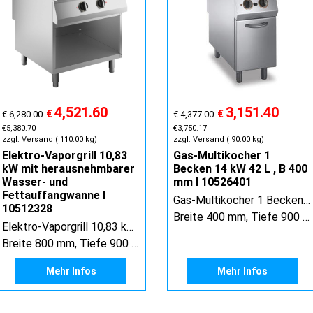
4,521.60
3,151.40
€
€
€
6,280.00
€
4,377.00
€
5,380.70
€
3,750.17
zzgl. Versand
110.00
kg
zzgl. Versand
90.00
kg
Elektro-Vaporgrill 10,83
Gas-Multikocher 1
kW mit herausnehmbarer
Becken 14 kW 42 L , B 400
Wasser- und
mm I 10526401
Fettauffangwanne I
Gas-Multikocher 1 Becken 14 kW 42 L GN 1/1 B 400 mm
10512328
Breite 400 mm, Tiefe 900 mm, Höhe 900 mm
Elektro-Vaporgrill 10,83 kW mit herausnehmbarer Wasser- und Fettauffangwanne
Breite 800 mm, Tiefe 900 mm, Höhe 900 mm
Mehr Infos
Mehr Infos