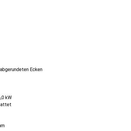
t abgerundeten Ecken
6,0 kW
tattet
 mm