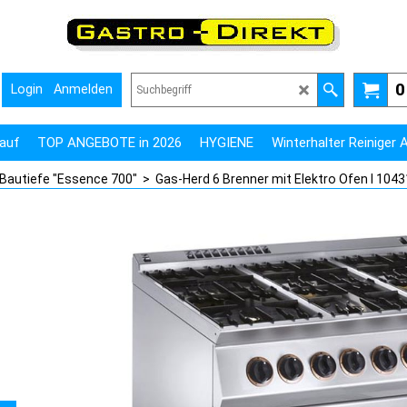
0
Login
Anmelden
auf
TOP ANGEBOTE in 2026
HYGIENE
Winterhalter Reiniger
 Bautiefe "Essence 700"
>
Gas-Herd 6 Brenner mit Elektro Ofen I 104