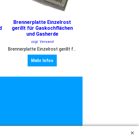
Brennerplatte Einzelrost
d
gerillt für Gaskochflächen
und Gasherde
zzgl. Versand
Brennerplatte Einzelrost gerillt für Gaskochflächen und Gasherde 260 x 365 mm
Mehr Infos