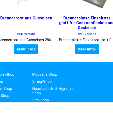
Brennerrost aus Gusseisen
Brennerplatte Einzelrost
glatt für Gaskochflächen un
Gasherde
zzgl. Versand
zzgl. Versand
Brennerrost aus Gusseisen 286 x 357 mm
Brennerplatte Einzelrost glatt für Gaskochflächen und Gasherde 260 x 365 mm
Mehr Infos
Mehr Infos
ble-Shop
Mussana-Shop
op
Smeg-Shop
n-Shop
Haustechnik- & Hygiene-
Shop
-Shop
Vito-Shop