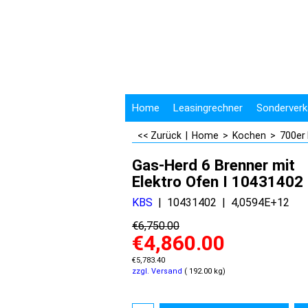
Home
Leasingrechner
Sonderverk
<< Zurück
|
Home
>
Kochen
>
700er
Gas-Herd 6 Brenner mit
Elektro Ofen I 10431402
KBS
10431402
4,0594E+12
€
6,750.00
€
4,860.00
€
5,783.40
zzgl. Versand
192.00
kg