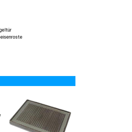
geltür
seisenroste