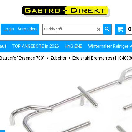
0
Login
Anmelden
auf
TOP ANGEBOTE in 2026
HYGIENE
Winterhalter Reiniger
 Bautiefe "Essence 700"
>
Zubehör
>
Edelstahl Brennerrost I 104093