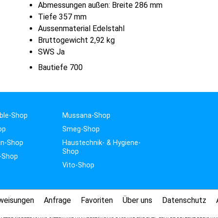
Abmessungen außen: Breite 286 mm
Tiefe 357 mm
Aussenmaterial Edelstahl
Bruttogewicht 2,92 kg
SWS Ja
Bautiefe 700
ble-Shop
Mussana-Shop
op
Smeg-Shop
n-Shop
Haustechnik- & Hygiene-
Shop
-Shop
Vito-Shop
weisungen
Anfrage
Favoriten
Über uns
Datenschutz