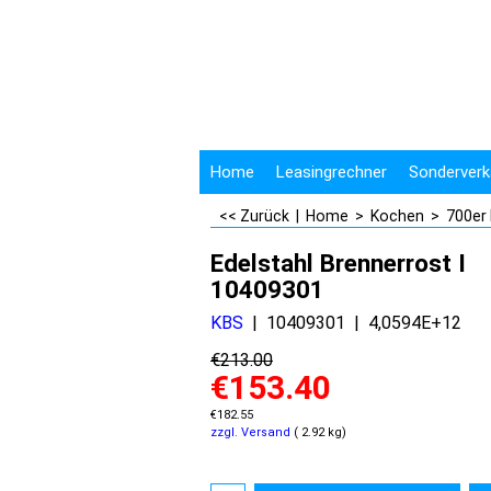
Home
Leasingrechner
Sonderverk
<< Zurück
|
Home
>
Kochen
>
700er
Edelstahl Brennerrost I
10409301
KBS
10409301
4,0594E+12
€
213.00
€
153.40
€
182.55
zzgl. Versand
2.92
kg