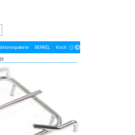
 Aktionsspakete
BERKEL
Kochen
Kühlen
Speisenausgabe
01