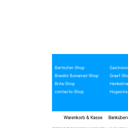
Bartscher-Shop
Gastrono
Bravilor Bonamat-Shop
Graef-Sh
Brita-Shop
Henkelma
contacto-Shop
Hogastra
Warenkorb & Kasse
Banküber