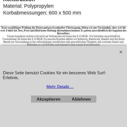
Material: Polypropylen
Korbabmessungen: 600 x 500 mm
Trotz sorgfältiger Prüfung der Daten und gewissenhafter Übertragung, bitten wir um Verständnis, dass wir für
evtl. Fehler bei Text, Preis und Bild keine Haftung übernehmen können. Es gelten ausschließlich die Angaben des
Herstellers.
Unsere Angebote richten sich nicht an Verbraucher im Sinne des § 13 BGB. Wir beliefern ausschließlich
Unternehmer im Sinne des § 14 BGB. Zu unseren Kunden zählen wir Industrie, Handwerk, Handel und die freien
Berufe zur Verwendung in der selbständigen, beruflichen oder gewerblichen Tätigkeit, des weiteren Ämter und
Behörden so wie Kirchen und karitative und soziale Einrichtungen.
SMEG WEEE-REG.-NR. DE97553928
Auf Rechnung beliefern wir ausschließlich Ämter und Behörden, Vereine, öffentliche Einrichtungen, wie Schulen,
Kindergärten, Kirchen, sowie karitative und soziale Einrichtungen.
Alle Preise netto plus MwSt.
Home
|
GASTRO-DIREKT
|
Newsletter anfordern
|
Bestellformular
Diese Seite benutzt Cookies für ein besseres Web Surf-
WebShop erstellt mit
Erlebnis.
ShopFactory Shop
Software.
Mehr Details ...
Akzeptieren
Ablehnen