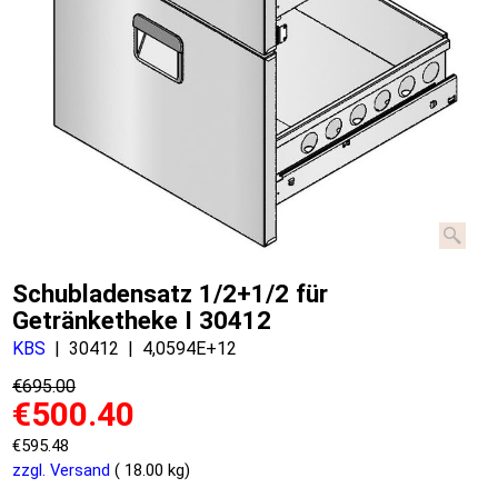
Schubladensatz 1/2+1/2 für
Getränketheke I 30412
KBS
30412
4,0594E+12
€
695.00
€
500.40
€
595.48
zzgl. Versand
18.00
kg