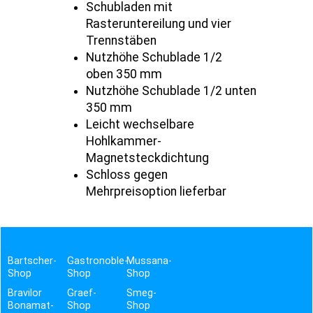
Schubladen mit
Rasteruntereilung und vier
Trennstäben
Nutzhöhe Schublade 1/2
oben 350 mm
Nutzhöhe Schublade 1/2 unten
350 mm
Leicht wechselbare
Hohlkammer-
Magnetsteckdichtung
Schloss gegen
Mehrpreisoption lieferbar
Bartscher-
Gastronoble-
Mussana-
Shop
Shop
Shop
Bravilor
Graef-
Smeg-
Bonamat-
Shop
Shop