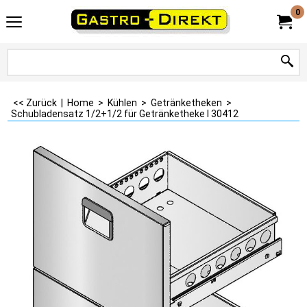
0
<< Zurück
|
Home
>
Kühlen
>
Getränketheken
>
Schubladensatz 1/2+1/2 für Getränketheke I 30412