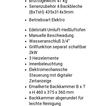
Bruttogewicht 41 kg
Serienzubehör 4 Backbleche
(BxTxH) 435x314x5mm
Betriebsart Elektro
Edelstahl Umluft-Heißluftofen
Manuelle Beschwadung
Wasseranschluß 3/4“
Grillfunktion separat schaltbar
2kW
3 Heizelemente
Innenbeleuchtung
Elektromechanische
Steuerung mit digitaler
Zeitanzeige
Emaillierte Backkammer B x T
x H 460 x 375 x 360 mm
Backkammer abgerundet für
leichte Reinigung