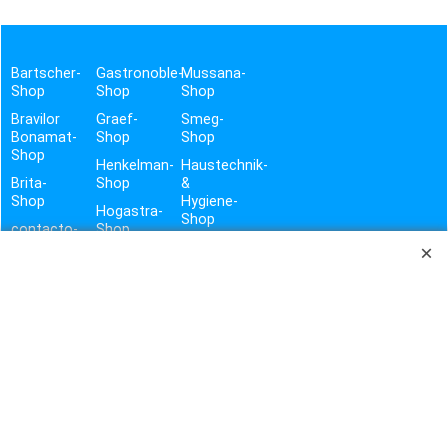
Bartscher-
Gastronoble-
Mussana-
Shop
Shop
Shop
Bravilor
Graef-
Smeg-
Bonamat-
Shop
Shop
Shop
Henkelman-
Haustechnik-
Brita-
Shop
&
Shop
Hygiene-
Hogastra-
Shop
contacto-
Shop
Shop
Vito-
Shop
TROTZ SORGFÄLTIGER PRÜFUNG DER DATEN UND GEWISSENHAFTER ÜBERTRAGUNG, BITTEN WIR UM
VERSTÄNDNIS, DASS WIR FÜR EVTL. FEHLER BEI TEXT, PREIS UND BILD KEINE HAFTUNG ÜBERNEHMEN
KÖNNEN. LIEFERUNG ERFOLGT IMMER OHNE DEKO.
ES GELTEN AUSSCHLIESSLICH DIE ANGABEN DES HERSTELLERS.
KBS WEEE-REG.-NR. DE17281064
STALGAST WEEE-REG.-NR. DE92704599