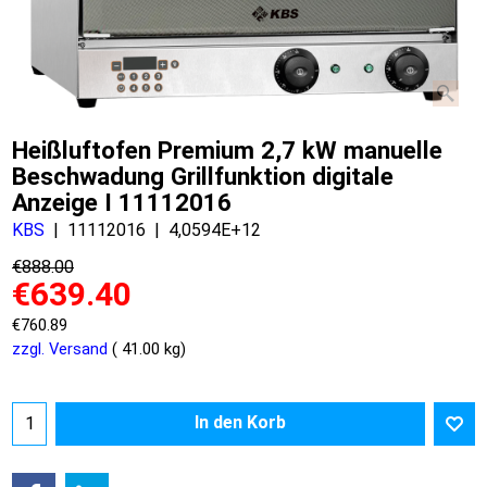
Heißluftofen Premium 2,7 kW manuelle
Beschwadung Grillfunktion digitale
Anzeige I 11112016
KBS
11112016
4,0594E+12
€
888.00
€
639.40
€
760.89
zzgl. Versand
41.00
kg
In den Korb