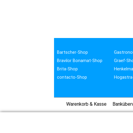
Bartscher-Shop
Gastrono
Bravilor Bonamat-Shop
Graef-Sh
Brita-Shop
Henkelma
contacto-Shop
Hogastra
Warenkorb & Kasse
Banküber
TROTZ SORGFÄLTIGER PRÜFUNG DER DATEN UND GEWISSENHA