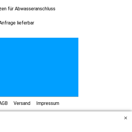
tzen für Abwasseranschluss
nfrage lieferbar
AGB
Versand
Impressum
 UND BILD KEINE HAFTUNG ÜBERNEHMEN KÖNNEN. LIEFERUNG