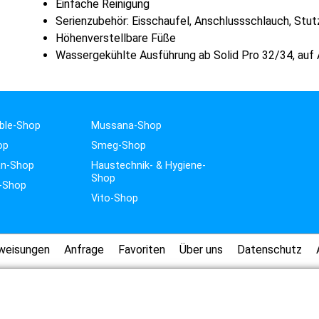
Einfache Reinigung
Serienzubehör: Eisschaufel, Anschlussschlauch, Stu
Höhenverstellbare Füße
Wassergekühlte Ausführung ab Solid Pro 32/34, auf A
ble-Shop
Mussana-Shop
op
Smeg-Shop
n-Shop
Haustechnik- & Hygiene-
Shop
-Shop
Vito-Shop
weisungen
Anfrage
Favoriten
Über uns
Datenschutz
FTER ÜBERTRAGUNG, BITTEN WIR UM VERSTÄNDNIS, DASS WIR FÜR EVTL. FEHLER BEI TEXT, PREIS
ERFOLGT IMMER OHNE DEKO.
ES GELTEN AUSSCHLIESSLICH DIE ANGABEN DES HERSTELLERS.
KBS WEEE-REG.-NR. DE17281064