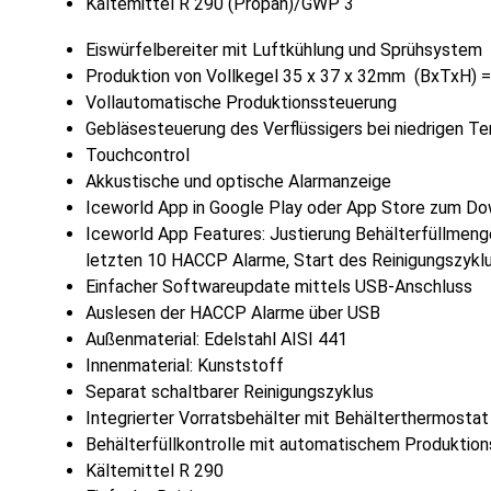
Kältemittel R 290 (Propan)/GWP 3
Eiswürfelbereiter mit Luftkühlung und Sprühsystem
Produktion von Vollkegel 35 x 37 x 32mm (BxTxH) 
Vollautomatische Produktionssteuerung
Gebläsesteuerung des Verflüssigers bei niedrigen T
Touchcontrol
Akkustische und optische Alarmanzeige
Iceworld App in Google Play oder App Store zum D
Iceworld App Features: Justierung Behälterfüllmeng
letzten 10 HACCP Alarme, Start des Reinigungszykl
Einfacher Softwareupdate mittels USB-Anschluss
Auslesen der HACCP Alarme über USB
Außenmaterial: Edelstahl AISI 441
Innenmaterial: Kunststoff
Separat schaltbarer Reinigungszyklus
Integrierter Vorratsbehälter mit Behälterthermostat
Behälterfüllkontrolle mit automatischem Produktio
Kältemittel R 290