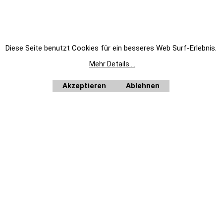
STALGAST WEEE-REG.-NR. DE92704599
EKU WEEE-REG.-NR. DE19251900
BERKEL WEEE-REG.-NR. DE39413808
e des § 13 BGB. Wir beliefern ausschließlich Unternehmer im Sinne des § 14 BGB. Zu unseren Kunden zä
werblichen Tätigkeit, des weiteren Ämter und Behörden so wie Kirchen und karitative und soziale Einr
Alle Prei
ffentliche Einrichtungen, wie Schulen, Kindergärten, Kirchen, sowie karitative und soziale Einrichtungen.
Diese Seite benutzt Cookies für ein besseres Web Surf-Erlebnis.
Home
|
Newsletter anfordern
|
Bestellformular
Mehr Details ...
WebShop erstellt mit
ShopFactory Shop
Akzeptieren
Ablehnen
Software.