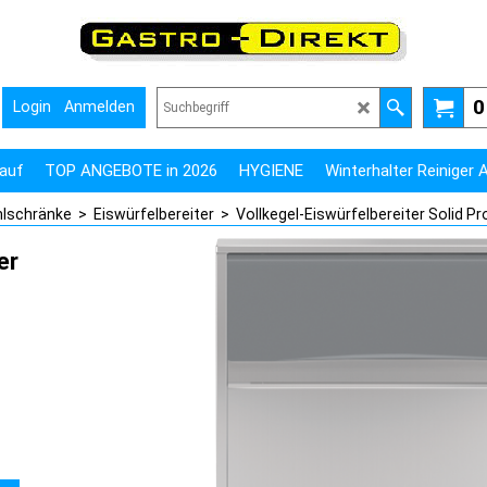
0
Login
Anmelden
auf
TOP ANGEBOTE in 2026
HYGIENE
Winterhalter Reiniger
hlschränke
>
Eiswürfelbereiter
>
Vollkegel-Eiswürfelbereiter Solid Pr
er