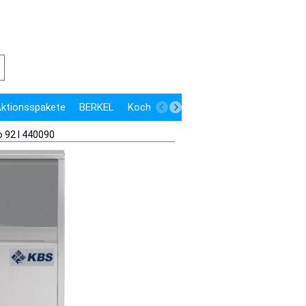
 Aktionsspakete
BERKEL
Kochen
Kühlen
Speisenausgabe
o 92 I 440090