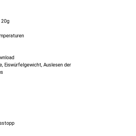
= 20g
emperaturen
ownload
e, Eiswürfelgewicht, Auslesen der
us
nsstopp