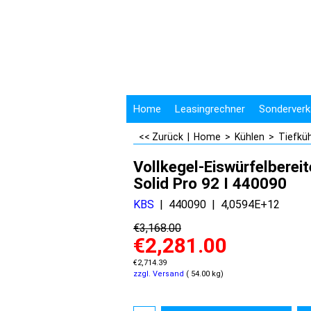
Home
Leasingrechner
Sonderverk
<< Zurück
|
Home
>
Kühlen
>
Tiefkü
Vollkegel-Eiswürfelbereit
Solid Pro 92 I 440090
KBS
440090
4,0594E+12
€
3,168.00
€
2,281.00
€
2,714.39
zzgl. Versand
54.00
kg