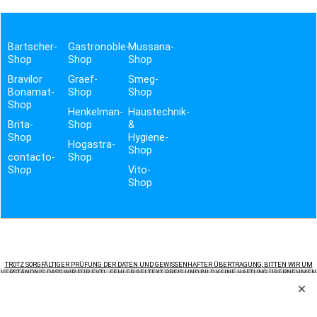
Bartscher-
Gastronoble-
Mussana-
Shop
Shop
Shop
Bravilor
Graef-
Smeg-
Bonamat-
Shop
Shop
Shop
Henkelman-
Haustechnik-
Brita-
Shop
&
Shop
Hygiene-
Hogastra-
Shop
contacto-
Shop
Shop
Vito-
Shop
TROTZ SORGFÄLTIGER PRÜFUNG DER DATEN UND GEWISSENHAFTER ÜBERTRAGUNG, BITTEN WIR UM
VERSTÄNDNIS, DASS WIR FÜR EVTL. FEHLER BEI TEXT, PREIS UND BILD KEINE HAFTUNG ÜBERNEHMEN
KÖNNEN. LIEFERUNG ERFOLGT IMMER OHNE DEKO.
ES GELTEN AUSSCHLIESSLICH DIE ANGABEN DES HERSTELLERS.
KBS WEEE-REG.-NR. DE17281064
STALGAST WEEE-REG.-NR. DE92704599
EKU WEEE-REG.-NR. DE19251900