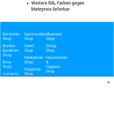
Weitere RAL Farben gegen
Mehrpreis lieferbar
Bartscher-
Gastronoble-
Mussana-
Shop
Shop
Shop
Bravilor
Graef-
Smeg-
Bonamat-
Shop
Shop
Shop
Henkelman-
Haustechnik-
Brita-
Shop
&
Shop
Hygiene-
Hogastra-
Shop
contacto-
Shop
Shop
Vito-
Shop
TROTZ SORGFÄLTIGER PRÜFUNG DER DATEN UND GEWISSENHAFTER ÜBERTRAGUNG, BITTEN WIR UM