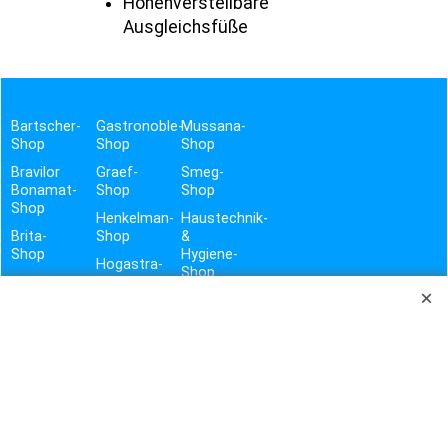
Höhenverstellbare
Ausgleichsfüße
Bartscher-
Gastronoble-
Mussana-
Shop
Shop
Shop
Bravilor
Graef-
Smeg-
Bonamat-
Shop
Shop
Shop
Henkelman-
Haustechnik-
Brita-
Shop
&
Shop
Hygiene-
Hogastra-
Shop
contacto-
Shop
Shop
Vito-
Shop
TROTZ SORGFÄLTIGER PRÜFUNG DER DATEN UND GEWISSENHAFTER ÜBERTRAGUNG, BITTEN WIR UM
VERSTÄNDNIS, DASS WIR FÜR EVTL. FEHLER BEI TEXT, PREIS UND BILD KEINE HAFTUNG ÜBERNEHMEN