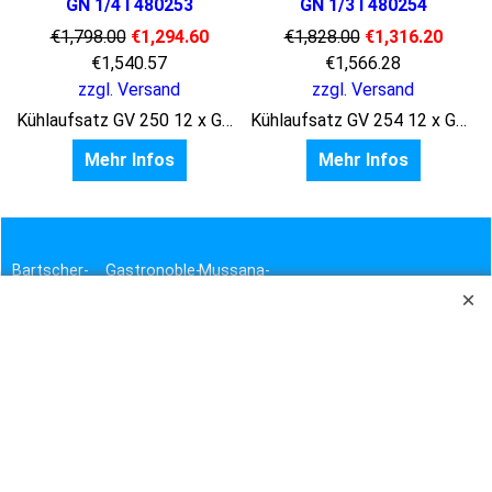
GN 1/4 I 480253
GN 1/3 I 480254
€
1,798.00
€
1,294.60
€
1,828.00
€
1,316.20
€
1,540.57
€
1,566.28
zzgl. Versand
zzgl. Versand
Kühlaufsatz GV 250 12 x GN 1/4 Breite 2542 mm, Tiefe 336 mm, Höhe 450 mm
Kühlaufsatz GV 254 12 x GN 1/3 Breite 2542 mm, Tiefe 336 mm, Höhe 450 mm
Mehr Infos
Mehr Infos
Bartscher-
Gastronoble-
Mussana-
Shop
Shop
Shop
Bravilor
Graef-
Smeg-
Bonamat-
Shop
Shop
Shop
Henkelman-
Haustechnik-
Brita-
Shop
&
Shop
Hygiene-
Hogastra-
Shop
contacto-
Shop
Shop
Vito-
Shop