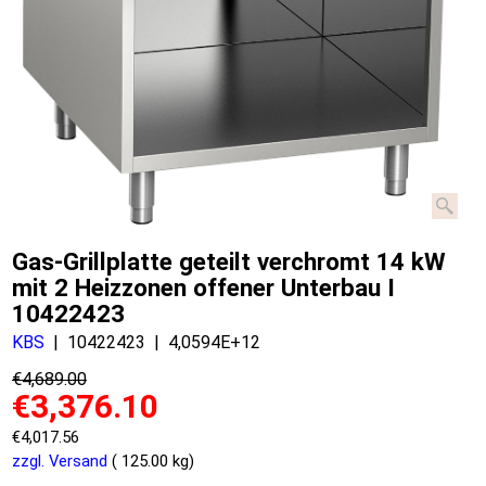
Gas-Grillplatte geteilt verchromt 14 kW
mit 2 Heizzonen offener Unterbau I
10422423
KBS
10422423
4,0594E+12
€
4,689.00
€
3,376.10
€
4,017.56
zzgl. Versand
125.00
kg