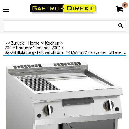
0
<< Zurück
|
Home
>
Kochen
>
700er Bautiefe "Essence 700"
>
Gas-Grillplatte geteilt verchromt 14 kW mit 2 Heizzonen offener U