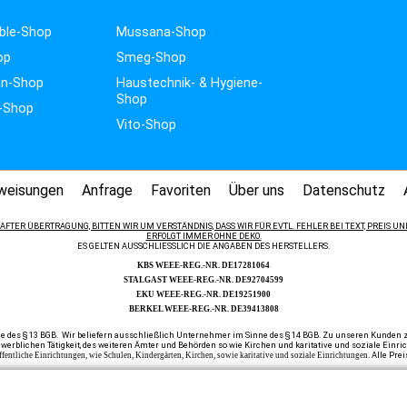
ble-Shop
Mussana-Shop
op
Smeg-Shop
n-Shop
Haustechnik- & Hygiene-
Shop
-Shop
Vito-Shop
weisungen
Anfrage
Favoriten
Über uns
Datenschutz
FTER ÜBERTRAGUNG, BITTEN WIR UM VERSTÄNDNIS, DASS WIR FÜR EVTL. FEHLER BEI TEXT, PREIS
ERFOLGT IMMER OHNE DEKO.
ES GELTEN AUSSCHLIESSLICH DIE ANGABEN DES HERSTELLERS.
KBS WEEE-REG.-NR. DE17281064
STALGAST WEEE-REG.-NR. DE92704599
EKU WEEE-REG.-NR. DE19251900
BERKEL WEEE-REG.-NR. DE39413808
e des § 13 BGB. Wir beliefern ausschließlich Unternehmer im Sinne des § 14 BGB. Zu unseren Kunden zä
werblichen Tätigkeit, des weiteren Ämter und Behörden so wie Kirchen und karitative und soziale Einr
Alle Prei
ffentliche Einrichtungen, wie Schulen, Kindergärten, Kirchen, sowie karitative und soziale Einrichtungen.
Home
|
Newsletter anfordern
|
Bestellformular