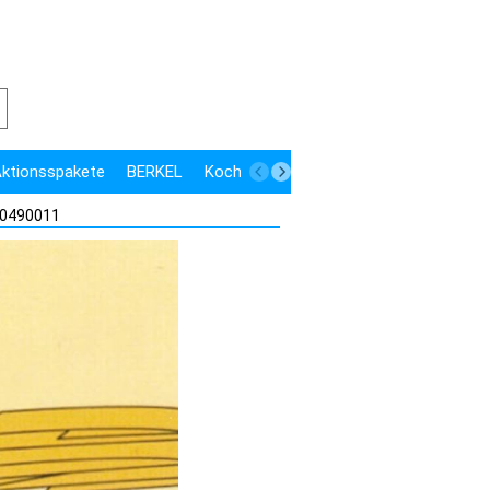
 Aktionsspakete
BERKEL
Kochen
Kühlen
Speisenausgabe
 50490011