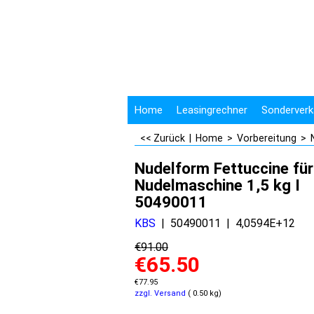
Home
Leasingrechner
Sonderverk
<< Zurück
|
Home
>
Vorbereitung
>
Nudelform Fettuccine für
Nudelmaschine 1,5 kg I
50490011
KBS
50490011
4,0594E+12
€
91.00
€
65.50
€
77.95
zzgl. Versand
0.50
kg