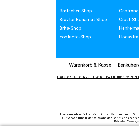
Bartscher-Shop
Gastrono
Bravilor Bonamat-Shop
Graef-Sh
Brita-Shop
Henkelma
contacto-Shop
Hogastra
Warenkorb & Kasse
Banküber
TROTZ SORGFÄLTIGER PRÜFUNG DER DATEN UND GEWISSENHA
Unsere Angebote richten sich nicht an Verbraucher im Sinn
zur Verwendung in der selbständigen, beruflichen oder ge
Behörden, Vereine, ö