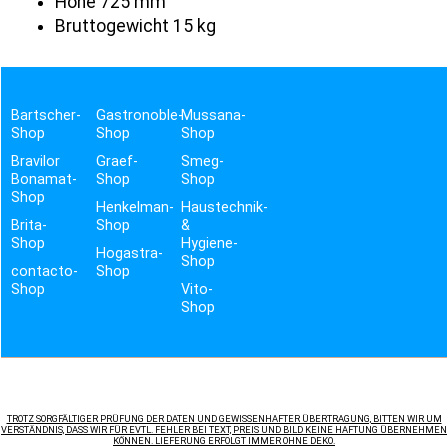
Höhe 725 mm
Bruttogewicht 15 kg
Bartscher-
Gastronoble-
Mussana-
Shop
Shop
Shop
Bravilor
Graef-
Smeg-
Bonamat-
Shop
Shop
Shop
Henkelman-
Haustechnik-
Brita-
Shop
&
Shop
Hygiene-
Hogastra-
Shop
contacto-
Shop
Shop
Vito-
Shop
TROTZ SORGFÄLTIGER PRÜFUNG DER DATEN UND GEWISSENHAFTER ÜBERTRAGUNG, BITTEN WIR UM
VERSTÄNDNIS, DASS WIR FÜR EVTL. FEHLER BEI TEXT, PREIS UND BILD KEINE HAFTUNG ÜBERNEHMEN
KÖNNEN. LIEFERUNG ERFOLGT IMMER OHNE DEKO.