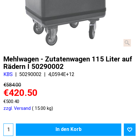
Mehlwagen - Zutatenwagen 115 Liter auf
Rädern I 50290002
KBS
50290002
4,0594E+12
€
584.00
€
420.50
€
500.40
zzgl. Versand
15.00
kg
In den Korb