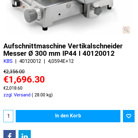
Aufschnittmaschine Vertikalschneider
Messer Ø 300 mm IP44 I 40120012
KBS
40120012
4,0594E+12
€
2,356.00
€
1,696.30
€
2,018.60
zzgl. Versand
28.00
kg
In den Korb