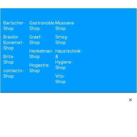
Bartscher-
Gastronoble-
Mussana-
Shop
Shop
Shop
Bravilor
Graef-
Smeg-
Bonamat-
Shop
Shop
Shop
Henkelman-
Haustechnik-
Brita-
Shop
&
Shop
Hygiene-
Hogastra-
Shop
contacto-
Shop
Shop
Vito-
Shop
TROTZ SORGFÄLTIGER PRÜFUNG DER DATEN UND GEWISSENHAFTER ÜBERTRAGUNG, BITTEN WIR UM
VERSTÄNDNIS, DASS WIR FÜR EVTL. FEHLER BEI TEXT, PREIS UND BILD KEINE HAFTUNG ÜBERNEHMEN
KÖNNEN. LIEFERUNG ERFOLGT IMMER OHNE DEKO.
ES GELTEN AUSSCHLIESSLICH DIE ANGABEN DES HERSTELLERS.
KBS WEEE-REG.-NR. DE17281064
STALGAST WEEE-REG.-NR. DE92704599