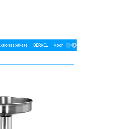
 Aktionsspakete
BERKEL
Kochen
Kühlen
Speisenausgabe