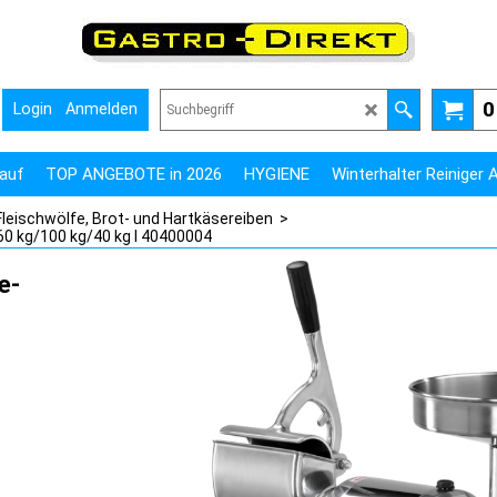
0
Login
Anmelden
auf
TOP ANGEBOTE in 2026
HYGIENE
Winterhalter Reiniger
Fleischwölfe, Brot- und Hartkäsereiben
>
60 kg/100 kg/40 kg I 40400004
e-