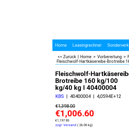
Home
Leasingrechner
Sonderverk
<< Zurück
|
Home
>
Vorbereitung
>
Fleischwolf-Hartkäsereibe-Brotreibe 1
Fleischwolf-Hartkäsereib
Brotreibe 160 kg/100
kg/40 kg I 40400004
KBS
40400004
4,0594E+12
€
1,398.00
€
1,006.60
€
1,197.85
zzgl. Versand
26.00
kg