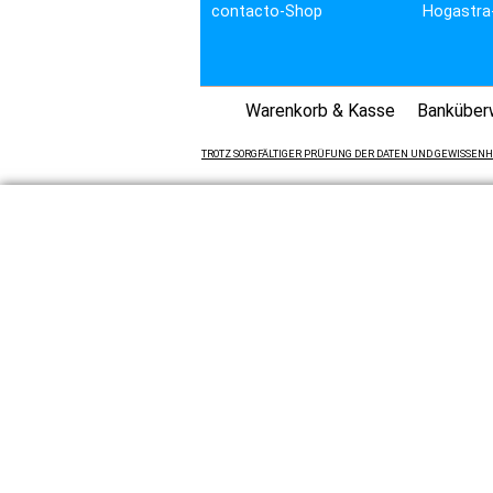
contacto-Shop
Hogastra
Warenkorb & Kasse
Banküber
TROTZ SORGFÄLTIGER PRÜFUNG DER DATEN UND GEWISSENHA
Unsere Angebote richten sich nicht an Verbraucher im Sinn
zur Verwendung in der selbständigen, beruflichen oder ge
Behörden, Vereine, ö