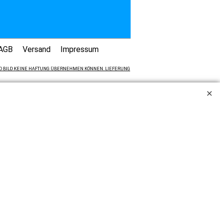
AGB
Versand
Impressum
 UND BILD KEINE HAFTUNG ÜBERNEHMEN KÖNNEN. LIEFERUNG
hlen wir Industrie, Handwerk, Handel und die freien Berufe
ichtungen.
Auf Rechnung beliefern wir ausschließlich Ämter und
se netto plus MwSt.