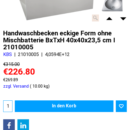
Handwaschbecken eckige Form ohne
Mischbatterie BxTxH 40x40x23,5 cm I
21010005
KBS
21010005
4,0594E+12
€
315.00
€
226.80
€
269.89
zzgl. Versand
10.00
kg
In den Korb