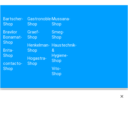
Bartscher-
Gastronoble-
Mussana-
Shop
Shop
Shop
Bravilor
Graef-
Smeg-
Bonamat-
Shop
Shop
Shop
Henkelman-
Haustechnik-
Brita-
Shop
&
Shop
Hygiene-
Hogastra-
Shop
contacto-
Shop
Shop
Vito-
Shop
TROTZ SORGFÄLTIGER PRÜFUNG DER DATEN UND GEWISSENHAFTER ÜBERTRAGUNG, BITTEN WIR UM
VERSTÄNDNIS, DASS WIR FÜR EVTL. FEHLER BEI TEXT, PREIS UND BILD KEINE HAFTUNG ÜBERNEHMEN
KÖNNEN. LIEFERUNG ERFOLGT IMMER OHNE DEKO.
ES GELTEN AUSSCHLIESSLICH DIE ANGABEN DES HERSTELLERS.
KBS WEEE-REG.-NR. DE17281064
STALGAST WEEE-REG.-NR. DE92704599
EKU WEEE-REG.-NR. DE19251900