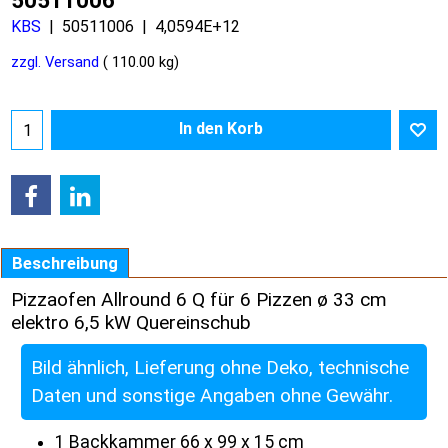
50511006
KBS
50511006
4,0594E+12
zzgl. Versand
110.00
kg
In den Korb
Beschreibung
Pizzaofen Allround 6 Q für 6 Pizzen ø 33 cm
elektro 6,5 kW Quereinschub
Bild ähnlich, Lieferung ohne Deko, technische
Daten und sonstige Angaben ohne Gewähr.
1 Backkammer 66 x 99 x 15 cm