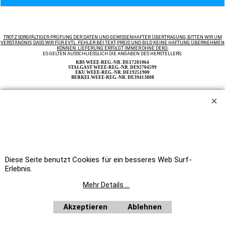
TROTZ SORGFÄLTIGER PRÜFUNG DER DATEN UND GEWISSENHAFTER ÜBERTRAGUNG, BITTEN WIR UM
VERSTÄNDNIS, DASS WIR FÜR EVTL. FEHLER BEI TEXT, PREIS UND BILD KEINE HAFTUNG ÜBERNEHMEN
KÖNNEN. LIEFERUNG ERFOLGT IMMER OHNE DEKO.
ES GELTEN AUSSCHLIESSLICH DIE ANGABEN DES HERSTELLERS.
KBS WEEE-REG.-NR. DE17281064
STALGAST WEEE-REG.-NR. DE92704599
EKU WEEE-REG.-NR. DE19251900
BERKEL WEEE-REG.-NR. DE39413808
Unsere Angebote richten sich nicht an Verbraucher im Sinne des § 13 BGB. Wir beliefern
ausschließlich Unternehmer im Sinne des § 14 BGB. Zu unseren Kunden zählen wir Industrie,
Handwerk, Handel und die freien Berufe zur Verwendung in der selbständigen, beruflichen oder
gewerblichen Tätigkeit, des weiteren Ämter und Behörden so wie Kirchen und karitative und
soziale Einrichtungen.
Auf Rechnung beliefern wir ausschließlich Ämter und Behörden, Vereine, öffentliche
Alle Preise netto
Einrichtungen, wie Schulen, Kindergärten, Kirchen, sowie karitative und soziale Einrichtungen.
plus MwSt.
Home
|
Newsletter anfordern
|
Bestellformular
WebShop erstellt mit
Diese Seite benutzt Cookies für ein besseres Web Surf-
ShopFactory Shop
Software.
Erlebnis.
Mehr Details ...
Akzeptieren
Ablehnen