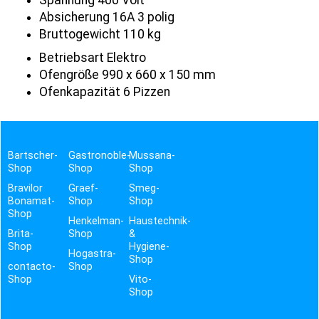
Spannung 400 Volt
Absicherung 16A 3 polig
Bruttogewicht 110 kg
Betriebsart Elektro
Ofengröße 990 x 660 x 150 mm
Ofenkapazität 6 Pizzen
Bartscher-
Gastronoble-
Mussana-
Shop
Shop
Shop
Bravilor
Graef-
Smeg-
Bonamat-
Shop
Shop
Shop
Henkelman-
Haustechnik-
Brita-
Shop
&
Shop
Hygiene-
Hogastra-
Shop
contacto-
Shop
Shop
Vito-
Shop