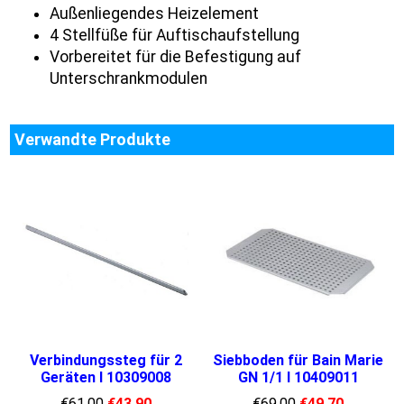
Außenliegendes Heizelement
4 Stellfüße für Auftischaufstellung
Vorbereitet für die Befestigung auf
Unterschrankmodulen
Verwandte Produkte
Verbindungssteg für 2
Siebboden für Bain Marie
Geräten I 10309008
GN 1/1 I 10409011
€
61.00
€
43.90
€
69.00
€
49.70