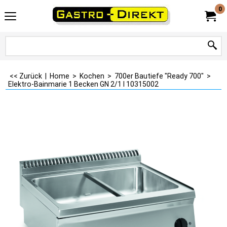
0
<< Zurück
|
Home
>
Kochen
>
700er Bautiefe "Ready 700"
>
Elektro-Bainmarie 1 Becken GN 2/1 I 10315002