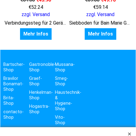
€
52.24
€
59.14
zzgl. Versand
zzgl. Versand
Verbindungssteg für 2 Geräten
Siebboden für Bain Marie GN 1/1
Mehr Infos
Mehr Infos
Bartscher-
Gastronoble-
Mussana-
Shop
Shop
Shop
Bravilor
Graef-
Smeg-
Bonamat-
Shop
Shop
Shop
Henkelman-
Haustechnik-
Brita-
Shop
&
Shop
Hygiene-
Hogastra-
Shop
contacto-
Shop
Shop
Vito-
Shop