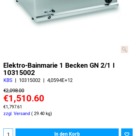
Elektro-Bainmarie 1 Becken GN 2/1 I
10315002
KBS
10315002
4,0594E+12
€
2,098.00
€
1,510.60
€
1,797.61
zzgl. Versand
29.40
kg
In den Korb