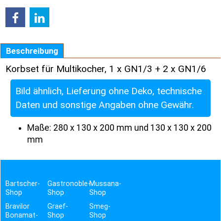
Beschreibung
Korbset für Multikocher, 1 x GN1/3 + 2 x GN1/6
Bild ähnlich, Lieferung ohne Deko, technische
Daten und sonstige Angaben ohne Gewähr.
Maße: 280 x 130 x 200 mm und 130 x 130 x 200
mm
Bartscher-
Gastronoble-
Mussana-
Shop
Shop
Shop
Bravilor
Graef-
Smeg-
Bonamat-
Shop
Shop