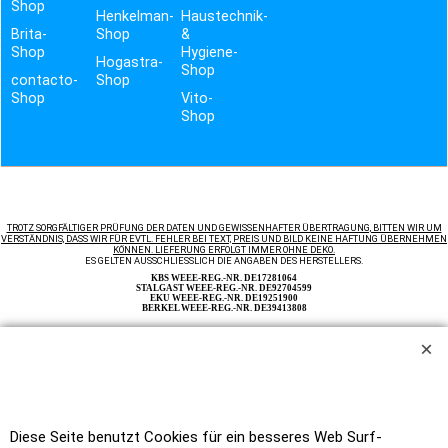
Shop
Henkelman-
Haustechnik-
Brita-
Shop
&
Shop
Hygiene-
Hogastra-
Shop
contacto-
Shop
Shop
Vito-
Shop
TROTZ SORGFÄLTIGER PRÜFUNG DER DATEN UND GEWISSENHAFTER ÜBERTRAGUNG, BITTEN WIR UM
VERSTÄNDNIS, DASS WIR FÜR EVTL. FEHLER BEI TEXT, PREIS UND BILD KEINE HAFTUNG ÜBERNEHMEN
KÖNNEN. LIEFERUNG ERFOLGT IMMER OHNE DEKO.
ES GELTEN AUSSCHLIESSLICH DIE ANGABEN DES HERSTELLERS.
KBS WEEE-REG.-NR. DE17281064
STALGAST WEEE-REG.-NR. DE92704599
EKU WEEE-REG.-NR. DE19251900
BERKEL WEEE-REG.-NR. DE39413808
Unsere Angebote richten sich nicht an Verbraucher im Sinne des § 13 BGB. Wir beliefern
ausschließlich Unternehmer im Sinne des § 14 BGB. Zu unseren Kunden zählen wir Industrie,
Handwerk, Handel und die freien Berufe zur Verwendung in der selbständigen, beruflichen oder
gewerblichen Tätigkeit, des weiteren Ämter und Behörden so wie Kirchen und karitative und
soziale Einrichtungen.
Auf Rechnung beliefern wir ausschließlich Ämter und Behörden, Vereine, öffentliche
Alle Preise netto
Einrichtungen, wie Schulen, Kindergärten, Kirchen, sowie karitative und soziale Einrichtungen.
plus MwSt.
Home
|
Newsletter anfordern
|
Bestellformular
Diese Seite benutzt Cookies für ein besseres Web Surf-