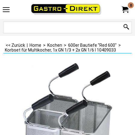
0
<< Zurück
|
Home
>
Kochen
>
600er Bautiefe "Red 600"
>
Korbset für Multikocher, 1x GN 1/3 + 2x GN 1/6 I 10409033