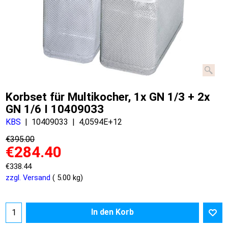
Korbset für Multikocher, 1x GN 1/3 + 2x
GN 1/6 I 10409033
KBS
10409033
4,0594E+12
€
395.00
€
284.40
€
338.44
zzgl. Versand
5.00
kg
In den Korb