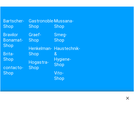
Bartscher-
Gastronoble-
Mussana-
Shop
Shop
Shop
Bravilor
Graef-
Smeg-
Bonamat-
Shop
Shop
Shop
Henkelman-
Haustechnik-
Brita-
Shop
&
Shop
Hygiene-
Hogastra-
Shop
contacto-
Shop
Shop
Vito-
Shop
TROTZ SORGFÄLTIGER PRÜFUNG DER DATEN UND GEWISSENHAFTER ÜBERTRAGUNG, BITTEN WIR UM
VERSTÄNDNIS, DASS WIR FÜR EVTL. FEHLER BEI TEXT, PREIS UND BILD KEINE HAFTUNG ÜBERNEHMEN
KÖNNEN. LIEFERUNG ERFOLGT IMMER OHNE DEKO.
ES GELTEN AUSSCHLIESSLICH DIE ANGABEN DES HERSTELLERS.
KBS WEEE-REG.-NR. DE17281064
STALGAST WEEE-REG.-NR. DE92704599
EKU WEEE-REG.-NR. DE19251900