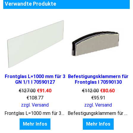
Verwandte Produkte
Frontglas L=1000 mm für 3
Befestigungsklammern für
GN 1/1 I 70590127
Frontglas I 70590130
€
127.00
€
91.40
€
112.00
€
80.60
€
108.77
€
95.91
zzgl. Versand
zzgl. Versand
Frontglas L=1000 mm für 3 GN 1/1
Befestigungsklammern für Frontglas
Mehr Infos
Mehr Infos