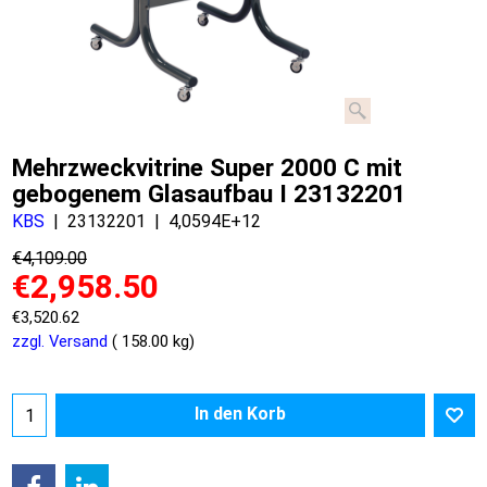
Mehrzweckvitrine Super 2000 C mit
gebogenem Glasaufbau I 23132201
KBS
23132201
4,0594E+12
€
4,109.00
€
2,958.50
€
3,520.62
zzgl. Versand
158.00
kg
In den Korb