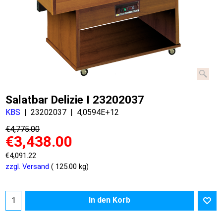
Salatbar Delizie I 23202037
KBS
23202037
4,0594E+12
€
4,775.00
€
3,438.00
€
4,091.22
zzgl. Versand
125.00
kg
In den Korb