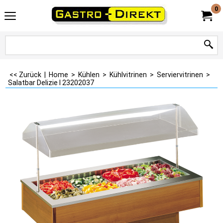
0
<< Zurück
|
Home
>
Kühlen
>
Kühlvitrinen
>
Serviervitrinen
>
Salatbar Delizie I 23202037