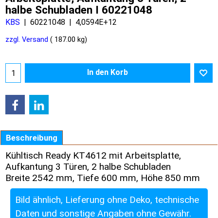
halbe Schubladen I 60221048
KBS
60221048
4,0594E+12
zzgl. Versand
187.00
kg
In den Korb
Beschreibung
Kühltisch Ready KT4612 mit Arbeitsplatte,
Aufkantung 3 Türen, 2 halbe Schubladen
Breite 2542 mm, Tiefe 600 mm, Höhe 850 mm
Bild ähnlich, Lieferung ohne Deko, technische
Daten und sonstige Angaben ohne Gewähr.