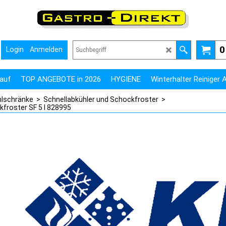
0
Login
Anmelden
auf
TOP ANGEBOTE in 2026
HYGIENE
Winterhalter Reiniger
hlschränke
>
Schnellabkühler und Schockfroster
>
kfroster SF 5 I 828995