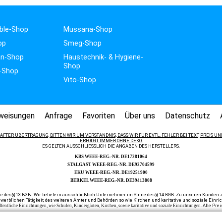
ble-Shop
Mussana-Shop
op
Smeg-Shop
n-Shop
Haustechnik- & Hygiene-
Shop
-Shop
Vito-Shop
weisungen
Anfrage
Favoriten
Über uns
Datenschutz
FTER ÜBERTRAGUNG, BITTEN WIR UM VERSTÄNDNIS, DASS WIR FÜR EVTL. FEHLER BEI TEXT, PREIS
ERFOLGT IMMER OHNE DEKO.
ES GELTEN AUSSCHLIESSLICH DIE ANGABEN DES HERSTELLERS.
KBS WEEE-REG.-NR. DE17281064
STALGAST WEEE-REG.-NR. DE92704599
EKU WEEE-REG.-NR. DE19251900
BERKEL WEEE-REG.-NR. DE39413808
e des § 13 BGB. Wir beliefern ausschließlich Unternehmer im Sinne des § 14 BGB. Zu unseren Kunden zä
werblichen Tätigkeit, des weiteren Ämter und Behörden so wie Kirchen und karitative und soziale Einr
Alle Prei
ffentliche Einrichtungen, wie Schulen, Kindergärten, Kirchen, sowie karitative und soziale Einrichtungen.
Home
|
Newsletter anfordern
|
Bestellformular