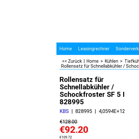
Home
Leasingrechner
Sonderverk
<< Zurück
|
Home
>
Kühlen
>
Tiefkü
Rollensatz für Schnellabkühler / Schoc
Rollensatz für
Schnellabkühler /
Schockfroster SF 5 I
828995
KBS
828995
4,0594E+12
€
128.00
€
92.20
€
109.72