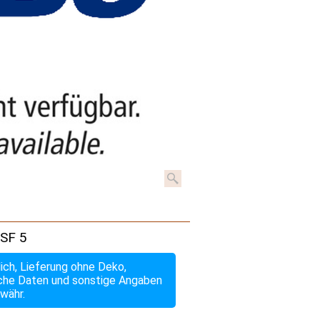
OSF 5
lich, Lieferung ohne Deko,
che Daten und sonstige Angaben
währ.