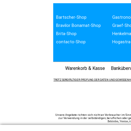
Bartscher-Shop
Gastrono
Bravilor Bonamat-Shop
Graef-Sh
Brita-Shop
Henkelma
contacto-Shop
Hogastra
Warenkorb & Kasse
Banküber
TROTZ SORGFÄLTIGER PRÜFUNG DER DATEN UND GEWISSENHA
Unsere Angebote richten sich nicht an Verbraucher im Sinn
zur Verwendung in der selbständigen, beruflichen oder ge
Behörden, Vereine, ö