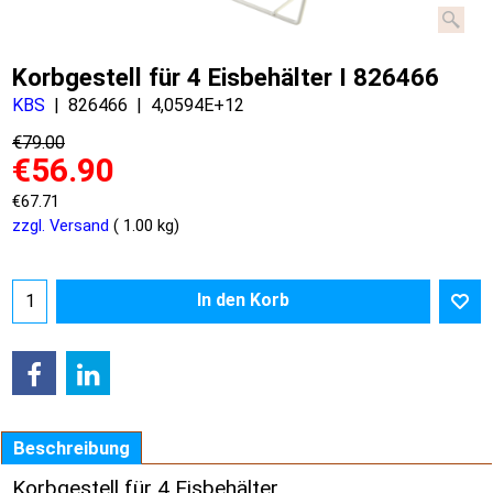
Korbgestell für 4 Eisbehälter I 826466
KBS
826466
4,0594E+12
€
79.00
€
56.90
€
67.71
zzgl. Versand
1.00
kg
In den Korb
Beschreibung
Korbgestell für 4 Eisbehälter