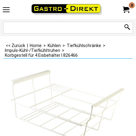
0
<< Zurück
|
Home
>
Kühlen
>
Tiefkühlschränke
>
Impuls-Kühl-/Tiefkühltruhen
>
Korbgestell für 4 Eisbehälter I 826466