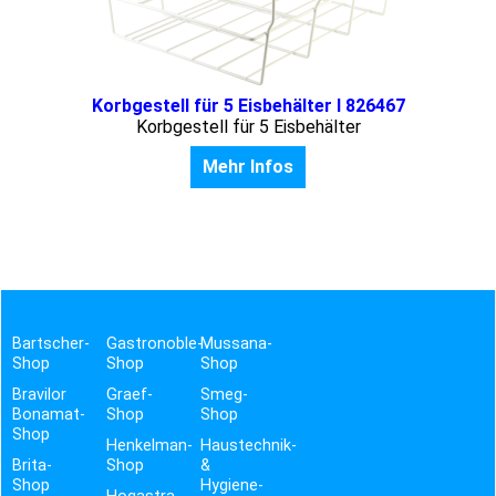
Korbgestell für 5 Eisbehälter I 826467
Korbgestell für 5 Eisbehälter
Mehr Infos
Bartscher-
Gastronoble-
Mussana-
Shop
Shop
Shop
Bravilor
Graef-
Smeg-
Bonamat-
Shop
Shop
Shop
Henkelman-
Haustechnik-
Brita-
Shop
&
Shop
Hygiene-