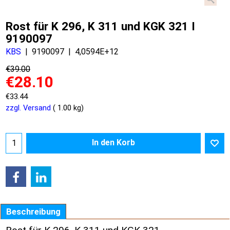
Rost für K 296, K 311 und KGK 321 I
9190097
KBS
9190097
4,0594E+12
€
39.00
€
28.10
€
33.44
zzgl. Versand
1.00
kg
In den Korb
Beschreibung