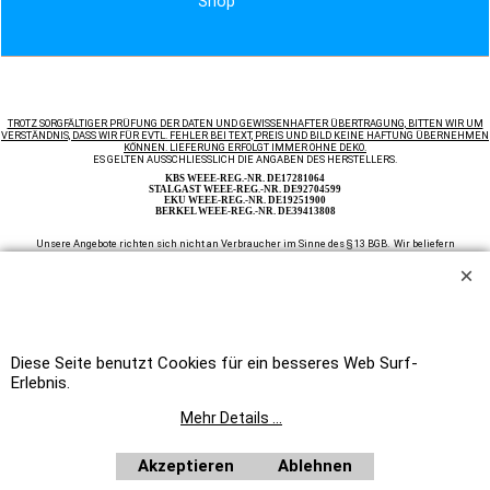
Shop
TROTZ SORGFÄLTIGER PRÜFUNG DER DATEN UND GEWISSENHAFTER ÜBERTRAGUNG, BITTEN WIR UM
VERSTÄNDNIS, DASS WIR FÜR EVTL. FEHLER BEI TEXT, PREIS UND BILD KEINE HAFTUNG ÜBERNEHMEN
KÖNNEN. LIEFERUNG ERFOLGT IMMER OHNE DEKO.
ES GELTEN AUSSCHLIESSLICH DIE ANGABEN DES HERSTELLERS.
KBS WEEE-REG.-NR. DE17281064
STALGAST WEEE-REG.-NR. DE92704599
EKU WEEE-REG.-NR. DE19251900
BERKEL WEEE-REG.-NR. DE39413808
Unsere Angebote richten sich nicht an Verbraucher im Sinne des § 13 BGB. Wir beliefern
ausschließlich Unternehmer im Sinne des § 14 BGB. Zu unseren Kunden zählen wir Industrie,
Handwerk, Handel und die freien Berufe zur Verwendung in der selbständigen, beruflichen oder
gewerblichen Tätigkeit, des weiteren Ämter und Behörden so wie Kirchen und karitative und
soziale Einrichtungen.
Auf Rechnung beliefern wir ausschließlich Ämter und Behörden, Vereine, öffentliche
Alle Preise netto
Einrichtungen, wie Schulen, Kindergärten, Kirchen, sowie karitative und soziale Einrichtungen.
plus MwSt.
Home
|
Newsletter anfordern
|
Bestellformular
Diese Seite benutzt Cookies für ein besseres Web Surf-
Erlebnis.
WebShop erstellt mit
ShopFactory Shop
Software.
Mehr Details ...
Akzeptieren
Ablehnen