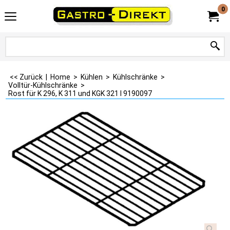
0
<< Zurück
|
Home
>
Kühlen
>
Kühlschränke
>
Volltür-Kühlschränke
>
Rost für K 296, K 311 und KGK 321 I 9190097