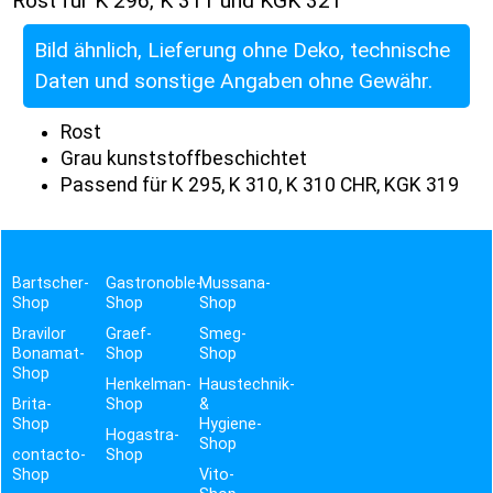
Rost für K 296, K 311 und KGK 321
Bild ähnlich, Lieferung ohne Deko, technische
Daten und sonstige Angaben ohne Gewähr.
Rost
Grau kunststoffbeschichtet
Passend für K 295, K 310, K 310 CHR, KGK 319
Bartscher-
Gastronoble-
Mussana-
Shop
Shop
Shop
Bravilor
Graef-
Smeg-
Bonamat-
Shop
Shop
Shop
Henkelman-
Haustechnik-
Brita-
Shop
&
Shop
Hygiene-
Hogastra-
Shop
contacto-
Shop
Shop
Vito-