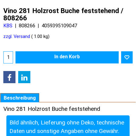
Vino 281 Holzrost Buche feststehend /
808266
KBS
808266
4059395109047
zzgl. Versand
1.00
kg
In den Korb
Beschreibung
Vino 281 Holzrost Buche feststehend
Bild ähnlich, Lieferung ohne Deko, technische
Daten und sonstige Angaben ohne Gewähr.