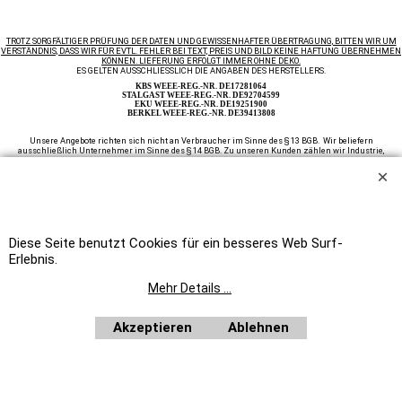
TROTZ SORGFÄLTIGER PRÜFUNG DER DATEN UND GEWISSENHAFTER ÜBERTRAGUNG, BITTEN WIR UM
VERSTÄNDNIS, DASS WIR FÜR EVTL. FEHLER BEI TEXT, PREIS UND BILD KEINE HAFTUNG ÜBERNEHMEN
KÖNNEN. LIEFERUNG ERFOLGT IMMER OHNE DEKO.
ES GELTEN AUSSCHLIESSLICH DIE ANGABEN DES HERSTELLERS.
KBS WEEE-REG.-NR. DE17281064
STALGAST WEEE-REG.-NR. DE92704599
EKU WEEE-REG.-NR. DE19251900
BERKEL WEEE-REG.-NR. DE39413808
Unsere Angebote richten sich nicht an Verbraucher im Sinne des § 13 BGB. Wir beliefern
ausschließlich Unternehmer im Sinne des § 14 BGB. Zu unseren Kunden zählen wir Industrie,
Handwerk, Handel und die freien Berufe zur Verwendung in der selbständigen, beruflichen oder
gewerblichen Tätigkeit, des weiteren Ämter und Behörden so wie Kirchen und karitative und
soziale Einrichtungen.
Auf Rechnung beliefern wir ausschließlich Ämter und Behörden, Vereine, öffentliche
Alle Preise netto
Einrichtungen, wie Schulen, Kindergärten, Kirchen, sowie karitative und soziale Einrichtungen.
plus MwSt.
Home
|
Newsletter anfordern
|
Bestellformular
Diese Seite benutzt Cookies für ein besseres Web Surf-
WebShop erstellt mit
Erlebnis.
ShopFactory Shop
Software.
Mehr Details ...
Akzeptieren
Ablehnen