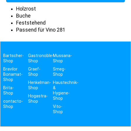
Holzrost
Buche
Feststehend
Passend für Vino 281
Bartscher-
Gastronoble-
Mussana-
Shop
Shop
Shop
Bravilor
Graef-
Smeg-
Bonamat-
Shop
Shop
Shop
Henkelman-
Haustechnik-
Brita-
Shop
&
Shop
Hygiene-
Hogastra-
Shop
contacto-
Shop
Shop
Vito-
Shop