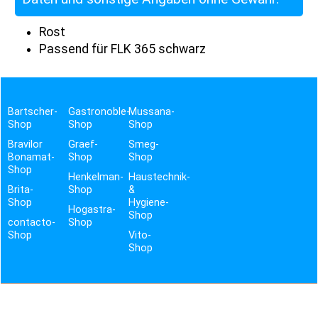
Rost
Passend für FLK 365 schwarz
Bartscher-
Gastronoble-
Mussana-
Shop
Shop
Shop
Bravilor
Graef-
Smeg-
Bonamat-
Shop
Shop
Shop
Henkelman-
Haustechnik-
Brita-
Shop
&
Shop
Hygiene-
Hogastra-
Shop
contacto-
Shop
Shop
Vito-
Shop