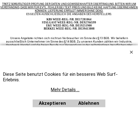
TROTZ SORGFÄLTIGER PRÜFUNG DER DATEN UND GEWISSENHAFTER ÜBERTRAGUNG, BITTEN WIR UM
VERSTÄNDNIS, DASS WIR FÜR EVTL. FEHLER BEI TEXT, PREIS UND BILD KEINE HAFTUNG ÜBERNEHMEN
KÖNNEN. LIEFERUNG ERFOLGT IMMER OHNE DEKO.
ES GELTEN AUSSCHLIESSLICH DIE ANGABEN DES HERSTELLERS.
KBS WEEE-REG.-NR. DE17281064
STALGAST WEEE-REG.-NR. DE92704599
EKU WEEE-REG.-NR. DE19251900
BERKEL WEEE-REG.-NR. DE39413808
Unsere Angebote richten sich nicht an Verbraucher im Sinne des § 13 BGB. Wir beliefern
ausschließlich Unternehmer im Sinne des § 14 BGB. Zu unseren Kunden zählen wir Industrie,
Handwerk, Handel und die freien Berufe zur Verwendung in der selbständigen, beruflichen oder
gewerblichen Tätigkeit, des weiteren Ämter und Behörden so wie Kirchen und karitative und
soziale Einrichtungen.
Auf Rechnung beliefern wir ausschließlich Ämter und Behörden, Vereine, öffentliche
Alle Preise netto
Einrichtungen, wie Schulen, Kindergärten, Kirchen, sowie karitative und soziale Einrichtungen.
plus MwSt.
Home
|
Newsletter anfordern
|
Bestellformular
Diese Seite benutzt Cookies für ein besseres Web Surf-
WebShop erstellt mit
Erlebnis.
ShopFactory Shop
Software.
Mehr Details ...
Akzeptieren
Ablehnen