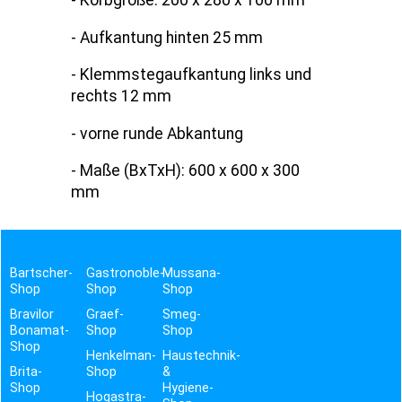
- Korbgröße: 200 x 280 x 100 mm
- Aufkantung hinten 25 mm
- Klemmstegaufkantung links und
rechts 12 mm
- vorne runde Abkantung
- Maße (BxTxH): 600 x 600 x 300
mm
Bartscher-
Gastronoble-
Mussana-
Shop
Shop
Shop
Bravilor
Graef-
Smeg-
Bonamat-
Shop
Shop
Shop
Henkelman-
Haustechnik-
Brita-
Shop
&
Shop
Hygiene-
Hogastra-