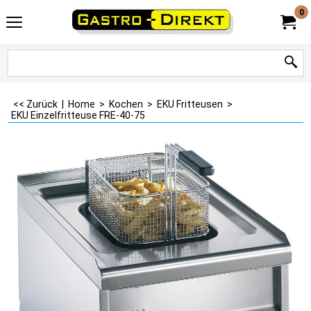
0
<< Zurück
|
Home
>
Kochen
>
EKU Fritteusen
>
EKU Einzelfritteuse FRE-40-75