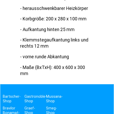
- herausschwenkbarer Heizkörper
- Korbgröße: 200 x 280 x 100 mm
- Aufkantung hinten 25 mm
- Klemmstegaufkantung links und
rechts 12 mm
- vorne runde Abkantung
- Maße (BxTxH): 400 x 600 x 300
mm
Bartscher-
Gastronoble-
Mussana-
Shop
Shop
Shop
Bravilor
Graef-
Smeg-
Bonamat-
Shop
Shop