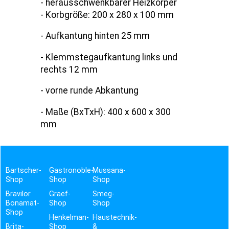
- herausschwenkbarer Heizkörper
- Korbgröße: 200 x 280 x 100 mm
- Aufkantung hinten 25 mm
- Klemmstegaufkantung links und
rechts 12 mm
- vorne runde Abkantung
- Maße (BxTxH): 400 x 600 x 300
mm
Bartscher-
Gastronoble-
Mussana-
Shop
Shop
Shop
Bravilor
Graef-
Smeg-
Bonamat-
Shop
Shop
Shop
Henkelman-
Haustechnik-
Brita-
Shop
&