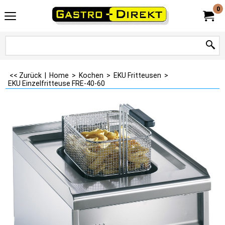
0
<< Zurück
|
Home
>
Kochen
>
EKU Fritteusen
>
EKU Einzelfritteuse FRE-40-60