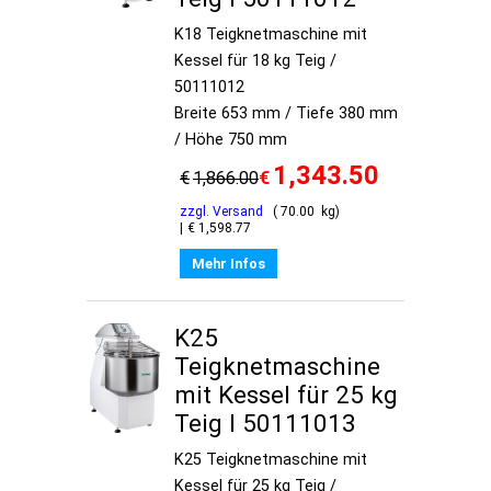
K18 Teigknetmaschine mit
Kessel für 18 kg Teig /
50111012
Breite 653 mm / Tiefe 380 mm
/ Höhe 750 mm
1,343.50
€
€
1,866.00
zzgl. Versand
70.00
kg
€
1,598.77
Mehr Infos
K25
Teigknetmaschine
mit Kessel für 25 kg
Teig I 50111013
K25 Teigknetmaschine mit
Kessel für 25 kg Teig /