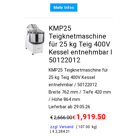
Mehr Infos
KMP25
Teigknetmaschine
für 25 kg Teig 400V
Kessel entnehmbar I
50122012
KMP25 Teigknetmaschine für
25 kg Teig 400V Kessel
entnehmbar / 50122012
Breite 762 mm / Tiefe 420 mm
/ Höhe 864 mm
Lieferbar ab 29.05.26
1,919.50
€
€
2,666.00
zzgl. Versand
107.00
kg
€
2,284.21