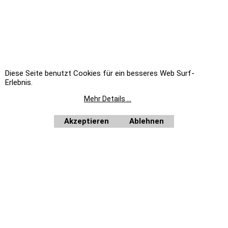
Bartscher-
Gastronoble-
Mussana-
Shop
Shop
Shop
Diese Seite benutzt Cookies für ein besseres Web Surf-
Bravilor
Graef-
Smeg-
Erlebnis.
Bonamat-
Shop
Shop
Shop
Henkelman-
Haustechnik-
Mehr Details ...
Brita-
Shop
&
Shop
Hygiene-
Hogastra-
Akzeptieren
Ablehnen
Shop
contacto-
Shop
Shop
Vito-
Shop