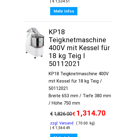
€
1,534.51
Mehr Infos
KP18
Teigknetmaschine
400V mit Kessel für
18 kg Teig I
50112021
KP18 Teigknetmaschine 400V
mit Kessel für 18 kg Teig /
50112021
Breite 653 mm / Tiefe 380 mm
/ Höhe 750 mm
1,314.70
€
€
1,826.00
zzgl. Versand
70.00
kg
€
1,564.49