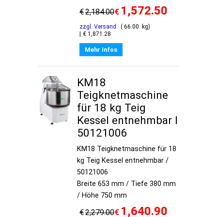
1,572.50
€
€
2,184.00
zzgl. Versand
66.00
kg
€
1,871.28
Mehr Infos
KM18
Teigknetmaschine
für 18 kg Teig
Kessel entnehmbar I
50121006
KM18 Teigknetmaschine für 18
kg Teig Kessel entnehmbar /
50121006
Breite 653 mm / Tiefe 380 mm
/ Höhe 750 mm
1,640.90
€
€
2,279.00