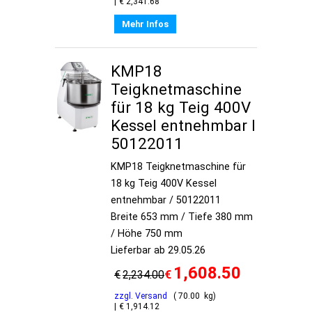
€
2,341.68
Mehr Infos
KMP18
Teigknetmaschine
für 18 kg Teig 400V
Kessel entnehmbar I
50122011
KMP18 Teigknetmaschine für
18 kg Teig 400V Kessel
entnehmbar / 50122011
Breite 653 mm / Tiefe 380 mm
/ Höhe 750 mm
Lieferbar ab 29.05.26
1,608.50
€
€
2,234.00
zzgl. Versand
70.00
kg
€
1,914.12