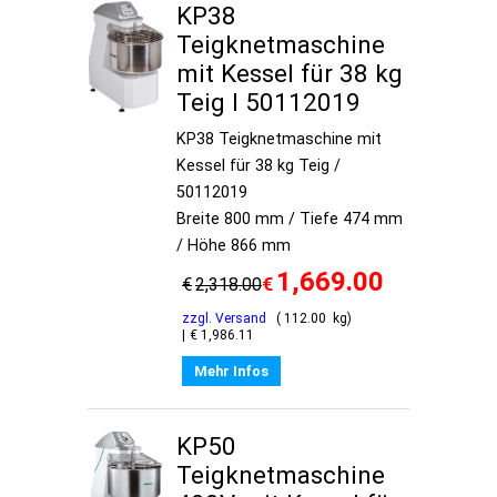
KP38
Teigknetmaschine
mit Kessel für 38 kg
Teig I 50112019
KP38 Teigknetmaschine mit
Kessel für 38 kg Teig /
50112019
Breite 800 mm / Tiefe 474 mm
/ Höhe 866 mm
1,669.00
€
€
2,318.00
zzgl. Versand
112.00
kg
€
1,986.11
Mehr Infos
KP50
Teigknetmaschine