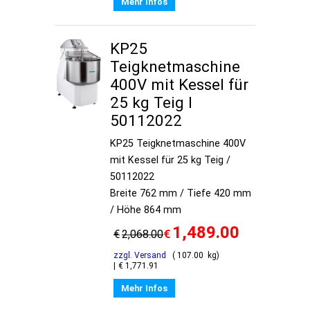
Mehr Infos
KP25
Teigknetmaschine
400V mit Kessel für
25 kg Teig I
50112022
KP25 Teigknetmaschine 400V
mit Kessel für 25 kg Teig /
50112022
Breite 762 mm / Tiefe 420 mm
/ Höhe 864 mm
1,489.00
€
€
2,068.00
zzgl. Versand
107.00
kg
€
1,771.91
Mehr Infos