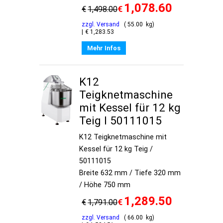
1,078.60
€
€
1,498.00
zzgl. Versand
55.00
kg
€
1,283.53
Mehr Infos
K12
Teigknetmaschine
mit Kessel für 12 kg
Teig I 50111015
K12 Teigknetmaschine mit
Kessel für 12 kg Teig /
50111015
Breite 632 mm / Tiefe 320 mm
/ Höhe 750 mm
1,289.50
€
€
1,791.00
zzgl. Versand
66.00
kg