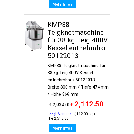
Mehr Infos
KMP38
Teigknetmaschine
für 38 kg Teig 400V
Kessel entnehmbar I
50122013
KMP38 Teigknetmaschine für
38 kg Teig 400V Kessel
entnehmbar / 50122013
Breite 800 mm / Tiefe 474 mm
/ Höhe 866 mm
2,112.50
€
€
2,934.00
zzgl. Versand
112.00
kg
€
2,513.88
Mehr Infos