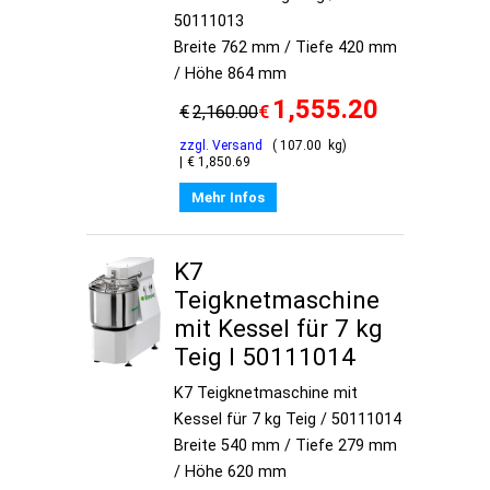
50111013
Breite 762 mm / Tiefe 420 mm
/ Höhe 864 mm
1,555.20
€
€
2,160.00
zzgl. Versand
107.00
kg
€
1,850.69
Mehr Infos
K7
Teigknetmaschine
mit Kessel für 7 kg
Teig I 50111014
K7 Teigknetmaschine mit
Kessel für 7 kg Teig / 50111014
Breite 540 mm / Tiefe 279 mm
/ Höhe 620 mm