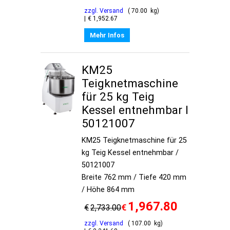
zzgl. Versand
70.00
kg
€
1,952.67
Mehr Infos
KM25
Teigknetmaschine
für 25 kg Teig
Kessel entnehmbar I
50121007
KM25 Teigknetmaschine für 25
kg Teig Kessel entnehmbar /
50121007
Breite 762 mm / Tiefe 420 mm
/ Höhe 864 mm
1,967.80
€
€
2,733.00
zzgl. Versand
107.00
kg