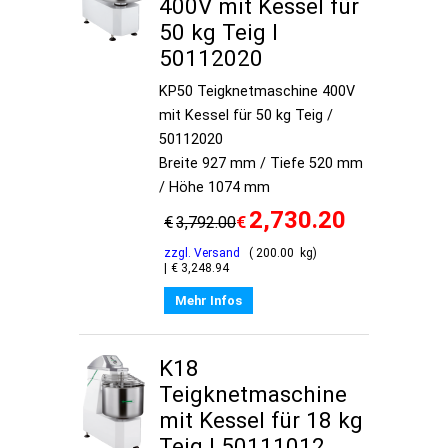
400V mit Kessel für
50 kg Teig I
50112020
KP50 Teigknetmaschine 400V
mit Kessel für 50 kg Teig /
50112020
Breite 927 mm / Tiefe 520 mm
/ Höhe 1074 mm
2,730.20
€
€
3,792.00
zzgl. Versand
200.00
kg
€
3,248.94
Mehr Infos
K18
Teigknetmaschine
mit Kessel für 18 kg
Teig I 50111012