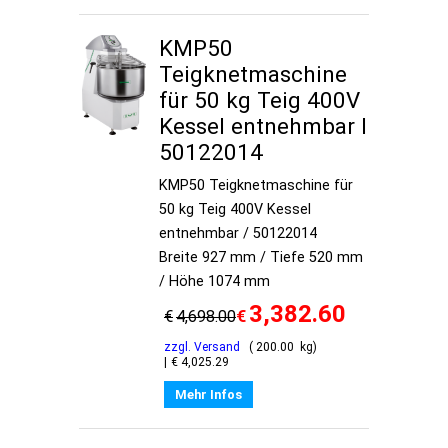
KMP50
Teigknetmaschine
für 50 kg Teig 400V
Kessel entnehmbar I
50122014
KMP50 Teigknetmaschine für
50 kg Teig 400V Kessel
entnehmbar / 50122014
Breite 927 mm / Tiefe 520 mm
/ Höhe 1074 mm
3,382.60
€
€
4,698.00
zzgl. Versand
200.00
kg
€
4,025.29
Mehr Infos