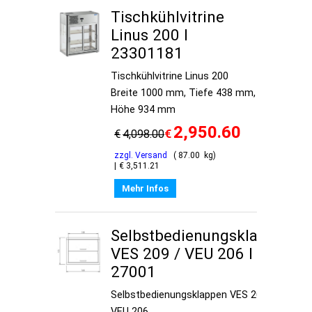
Tischkühlvitrine
Linus 200 I
23301181
Tischkühlvitrine Linus 200
Breite 1000 mm, Tiefe 438 mm,
Höhe 934 mm
2,950.60
€
€
4,098.00
zzgl. Versand
87.00
kg
€
3,511.21
Mehr Infos
Selbstbedienungsklappen
VES 209 / VEU 206 I
27001
Selbstbedienungsklappen VES 209 /
VEU 206