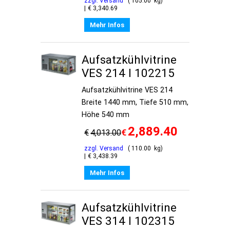
zzgl. Versand
105.00
kg
€
3,340.69
Mehr Infos
Aufsatzkühlvitrine
VES 214 I 102215
Aufsatzkühlvitrine VES 214
Breite 1440 mm, Tiefe 510 mm,
Höhe 540 mm
2,889.40
€
€
4,013.00
zzgl. Versand
110.00
kg
€
3,438.39
Mehr Infos
Aufsatzkühlvitrine
VES 314 I 102315