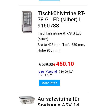
Tischkühlvitrine RT-
78 G LED (silber) I
9160788
Tischkühlvitrine RT-78 G LED
(silber)
Breite 425 mm, Tiefe 380 mm,
Höhe 960 mm
460.10
€
€
639.00
zzgl. Versand
36.00
kg
€
547.52
Mehr Infos
Aufsatzvitrine für
Speiseeis ASV 14