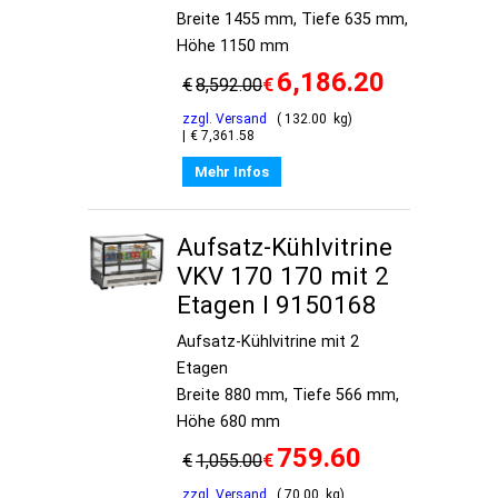
Breite 1455 mm, Tiefe 635 mm,
Höhe 1150 mm
6,186.20
€
€
8,592.00
zzgl. Versand
132.00
kg
€
7,361.58
Mehr Infos
Aufsatz-Kühlvitrine
VKV 170 170 mit 2
Etagen I 9150168
Aufsatz-Kühlvitrine mit 2
Etagen
Breite 880 mm, Tiefe 566 mm,
Höhe 680 mm
759.60
€
€
1,055.00
zzgl. Versand
70.00
kg