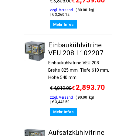
€
€
3,805.00
zzgl. Versand
80.00
kg
€
3,260.12
Mehr Infos
Einbaukühlvitrine
VEU 208 I 102207
Einbaukühlvitrine VEU 208
Breite 825 mm, Tiefe 610 mm,
Höhe 540 mm
2,893.70
€
€
4,019.00
zzgl. Versand
90.00
kg
€
3,443.50
Mehr Infos
Aufsatzkühlvitrine