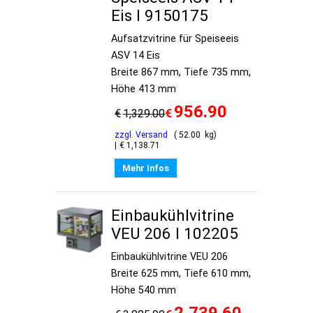
Eis I 9150175
Aufsatzvitrine für Speiseeis
ASV 14 Eis
Breite 867 mm, Tiefe 735 mm,
Höhe 413 mm
956.90
€
€
1,329.00
zzgl. Versand
52.00
kg
€
1,138.71
Mehr Infos
Einbaukühlvitrine
VEU 206 I 102205
Einbaukühlvitrine VEU 206
Breite 625 mm, Tiefe 610 mm,
Höhe 540 mm
2,739.60