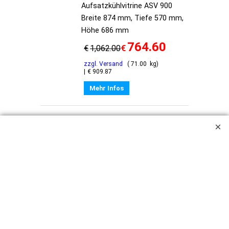
Aufsatzkühlvitrine ASV 900
Breite 874 mm, Tiefe 570 mm,
Höhe 686 mm
764.60
€
€
1,062.00
zzgl. Versand
71.00
kg
€
909.87
Mehr Infos
Tischkühlvitrine SC
100 CHR I 9160101
Tischkühlvitrine SC 100 CHR
Breite 470 mm, Tiefe 470 mm,
Höhe 870 mm
862.60
€
€
1,198.00
zzgl. Versand
54.00
kg
€
1,026.49