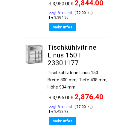
2,844.00
€
€
3,950.00
zzgl. Versand
72.00
kg
€
3,384.36
Mehr Infos
Tischkühlvitrine
Linus 150 I
23301177
Tischkühlvitrine Linus 150
Breite 800 mm, Tiefe 438 mm,
Höhe 934 mm
2,876.40
€
€
3,995.00
zzgl. Versand
77.00
kg
€
3,422.92
Mehr Infos