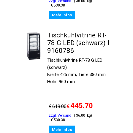
zzgl. Versand
36.00
kg
€
530.38
Mehr Infos
Tischkühlvitrine RT-
78 G LED (schwarz) I
9160786
Tischkühlvitrine RT-78 G LED
(schwarz)
Breite 425 mm, Tiefe 380 mm,
Höhe 960 mm
445.70
€
€
619.00
zzgl. Versand
36.00
kg
€
530.38
Mehr Infos