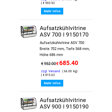
€
903.92
Mehr Infos
Aufsatzkühlvitrine
ASV 700 I 9150170
Aufsatzkühlvitrine ASV 700
Breite 702 mm, Tiefe 568 mm,
Höhe 686 mm
685.40
€
€
952.00
zzgl. Versand
66.00
kg
€
815.63
Mehr Infos
Aufsatzkühlvitrine
ASV 900 I 9150190