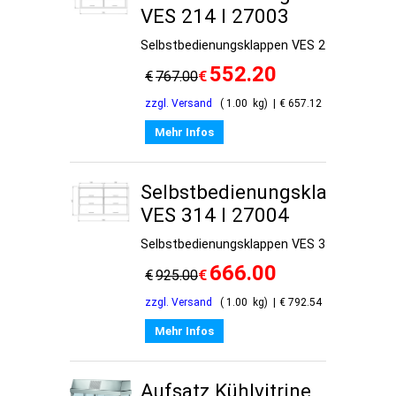
VES 214 I 27003
Selbstbedienungsklappen VES 214
552.20
€
€
767.00
zzgl. Versand
1.00
kg
€
657.12
Mehr Infos
Selbstbedienungsklappen
VES 314 I 27004
Selbstbedienungsklappen VES 314
666.00
€
€
925.00
zzgl. Versand
1.00
kg
€
792.54
Mehr Infos
Aufsatz Kühlvitrine