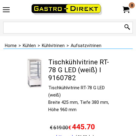
0
Home
>
Kühlen
>
Kühlvitrinen
>
Aufsatzvitrinen
Tischkühlvitrine RT-
78 G LED (weiß) I
9160782
Tischkühlvitrine RT-78 G LED
(weiß)
Breite 425 mm, Tiefe 380 mm,
Höhe 960 mm
445.70
€
€
619.00