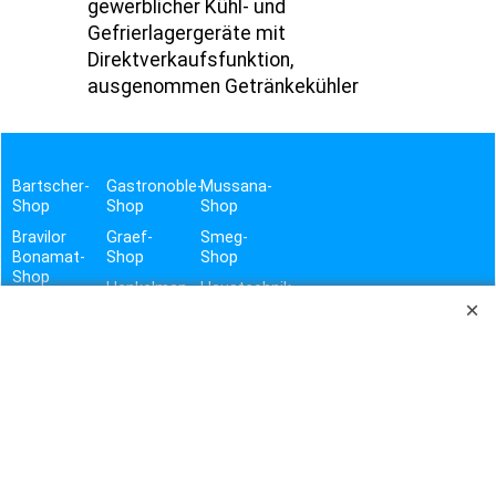
gewerblicher Kühl- und
Gefrierlagergeräte mit
Direktverkaufsfunktion,
ausgenommen Getränkekühler
Bartscher-
Gastronoble-
Mussana-
Shop
Shop
Shop
Bravilor
Graef-
Smeg-
Bonamat-
Shop
Shop
Shop
Henkelman-
Haustechnik-
Brita-
Shop
&
Shop
Hygiene-
Hogastra-
Shop
contacto-
Shop
Shop
Vito-
Shop