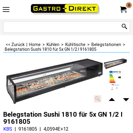
0
<< Zurück
|
Home
>
Kühlen
>
Kühltische
>
Belegstationen
>
Belegstation Sushi 1810 für 5x GN 1/2 I 9161805
Belegstation Sushi 1810 für 5x GN 1/2 I
9161805
KBS
9161805
4,0594E+12