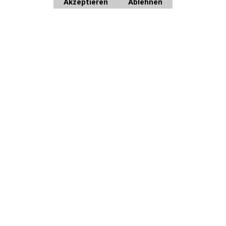
Akzeptieren
Ablehnen
Home
|
Newsletter anfordern
|
Bestellformular
WebShop erstellt mit
ShopFactory Shop
Software.