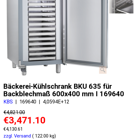
Bäckerei-Kühlschrank BKU 635 für
Backblechmaß 600x400 mm I 169640
KBS
169640
4,0594E+12
€
4,821.00
€
3,471.10
€
4,130.61
zzgl. Versand
122.00
kg