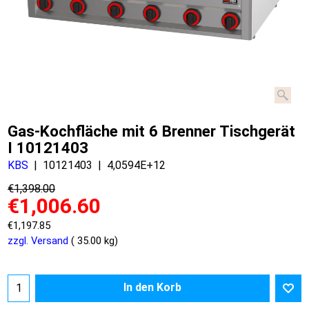
Gas-Kochfläche mit 6 Brenner Tischgerät
I 10121403
KBS
10121403
4,0594E+12
€
1,398.00
€
1,006.60
€
1,197.85
zzgl. Versand
35.00
kg
In den Korb