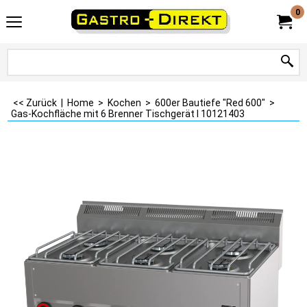
0
<< Zurück
|
Home
>
Kochen
>
600er Bautiefe "Red 600"
>
Gas-Kochfläche mit 6 Brenner Tischgerät I 10121403