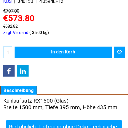
KBS
340150
4,0594E+12
€
797.00
€
573.80
€
682.82
zzgl. Versand
35.00
kg
In den Korb
Beschreibung
Kühlaufsatz RX1500 (Glas)
Breite 1500 mm, Tiefe 395 mm, Höhe 435 mm
Bild ähnlich, Lieferung ohne Deko, technische