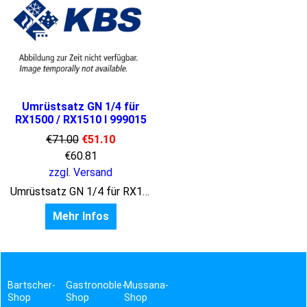
Umrüstsatz GN 1/4 für
RX1500 / RX1510 I 999015
€
71.00
€
51.10
€
60.81
zzgl. Versand
Umrüstsatz GN 1/4 für RX1500 / RX1510
Mehr Infos
Bartscher-
Gastronoble-
Mussana-
Shop
Shop
Shop