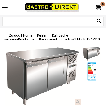
0
<< Zurück
|
Home
>
Kühlen
>
Kühltische
>
Bäckerei-Kühltische
>
Backwarenkühltisch BKTM 210 I 347210