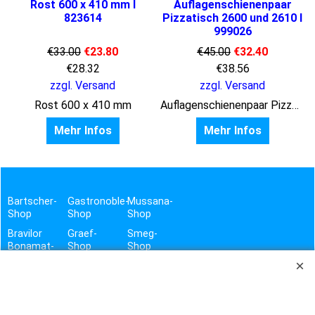
Rost 600 x 410 mm I
Auflagenschienenpaar
823614
Pizzatisch 2600 und 2610 I
999026
€
33.00
€
23.80
€
45.00
€
32.40
€
28.32
€
38.56
zzgl. Versand
zzgl. Versand
Rost 600 x 410 mm
Auflagenschienenpaar Pizzatisch 2600 und 2610
Mehr Infos
Mehr Infos
Bartscher-
Gastronoble-
Mussana-
Shop
Shop
Shop
Bravilor
Graef-
Smeg-
Bonamat-
Shop
Shop
Shop
Henkelman-
Haustechnik-
Brita-
Shop
&
Shop
Hygiene-
Hogastra-
Shop
contacto-
Shop