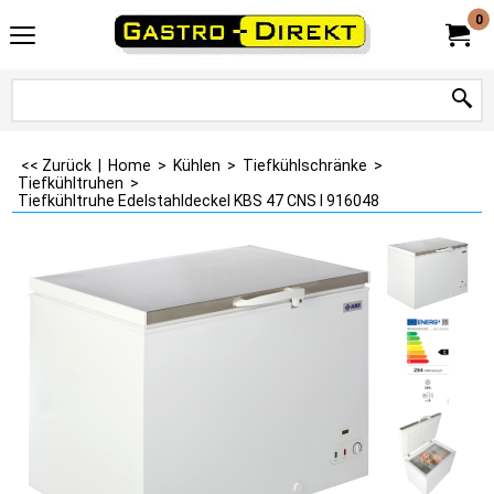
0
<< Zurück
|
Home
>
Kühlen
>
Tiefkühlschränke
>
Tiefkühltruhen
>
Tiefkühltruhe Edelstahldeckel KBS 47 CNS I 916048