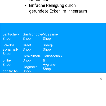
Einfache Reinigung durch
gerundete Ecken im Innenraum
Bartscher-
Gastronoble-
Mussana-
Shop
Shop
Shop
Bravilor
Graef-
Smeg-
Bonamat-
Shop
Shop
Shop
Henkelman-
Haustechnik-
Brita-
Shop
&
Shop
Hygiene-
Hogastra-
Shop
contacto-
Shop
Shop
Vito-
Shop