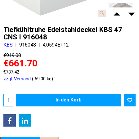
Tiefkühltruhe Edelstahldeckel KBS 47
CNS I 916048
KBS
916048
4,0594E+12
€
919.00
€
661.70
€
787.42
zzgl. Versand
69.00
kg
In den Korb