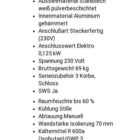
Aussenmaterial Stahlblech
weiß pulverbeschichtet
Innenmaterial Aluminium
gehämmert
Anschlußart Steckerfertig
(230V)
Anschlusswert Elektro
0,125 kW
Spannung 230 Volt
Bruttogewicht 69 kg
Serienzubehör 3 Körbe,
Schloss
SWS Ja
Raumfeuchte bis 60 %
Kühlung Stille
Abtauung Manuell
Wandstärke Isolierung 70 mm
Kältemittel R 600a
(Isobutan)/GWP 3