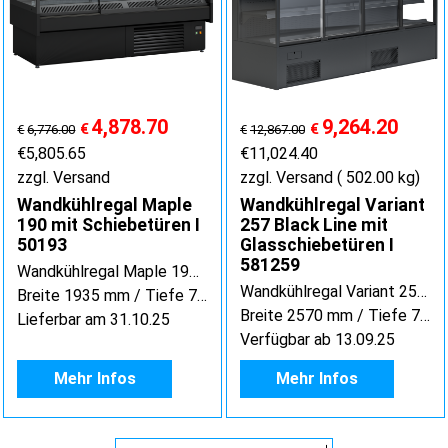
4,878.70
9,264.20
€
€
€
6,776.00
€
12,867.00
€
5,805.65
€
11,024.40
zzgl. Versand
zzgl. Versand
502.00
kg
Wandkühlregal Maple
Wandkühlregal Variant
190 mit Schiebetüren I
257 Black Line mit
50193
Glasschiebetüren I
581259
Wandkühlregal Maple 190 mit Schiebetüren / 50193
Wandkühlregal Variant 257 Black Line mit Glasschiebetüren
Breite 1935 mm / Tiefe 797 mm / Höhe 1508 mm
Breite 2570 mm / Tiefe 720 mm / Höhe 2000 mm
Lieferbar am 31.10.25
Verfügbar ab 13.09.25
Mehr Infos
Mehr Infos