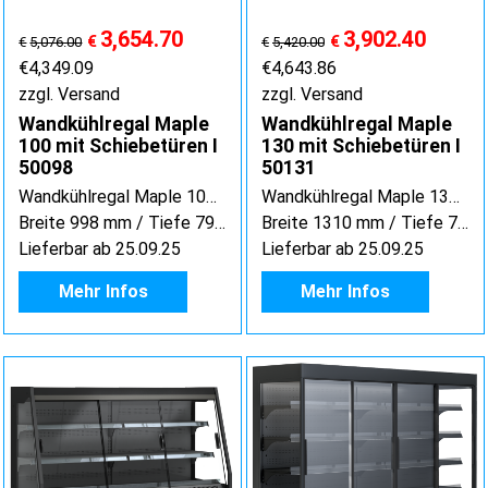
3,654.70
3,902.40
€
€
€
5,076.00
€
5,420.00
€
4,349.09
€
4,643.86
zzgl. Versand
zzgl. Versand
Wandkühlregal Maple
Wandkühlregal Maple
100 mit Schiebetüren I
130 mit Schiebetüren I
50098
50131
Wandkühlregal Maple 100 mit Schiebetüren / 50098
Wandkühlregal Maple 130 mit Schiebetüren / 50131
Breite 998 mm / Tiefe 797 mm / Höhe 1508 mm
Breite 1310 mm / Tiefe 797 mm / Höhe 1508 mm
Lieferbar ab 25.09.25
Lieferbar ab 25.09.25
Mehr Infos
Mehr Infos