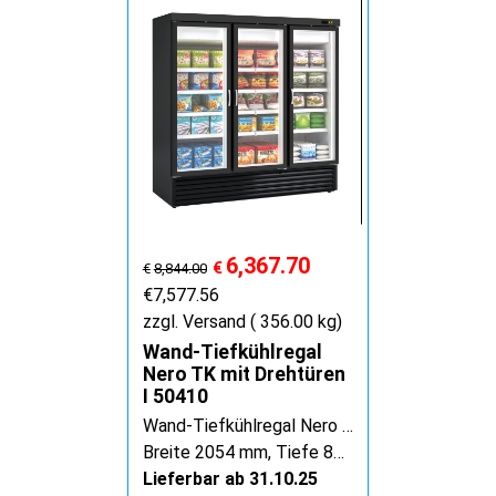
6,367.70
€
€
8,844.00
€
7,577.56
zzgl. Versand
356.00
kg
Wand-Tiefkühlregal
Nero TK mit Drehtüren
I 50410
Wand-Tiefkühlregal Nero TK mit Drehtüren
Breite 2054 mm, Tiefe 805 mm, Höhe 2038 mm
Lieferbar ab 31.10.25