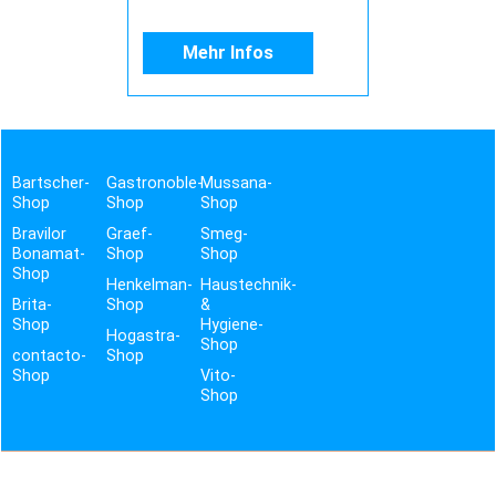
Mehr Infos
Bartscher-
Gastronoble-
Mussana-
Shop
Shop
Shop
Bravilor
Graef-
Smeg-
Bonamat-
Shop
Shop
Shop
Henkelman-
Haustechnik-
Brita-
Shop
&
Shop
Hygiene-
Hogastra-
Shop
contacto-
Shop
Shop
Vito-
Shop