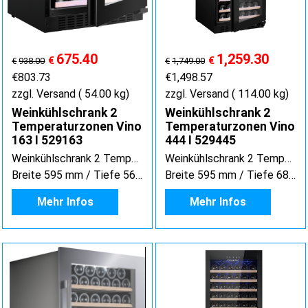
675.40
1,259.30
€
€
€
938.00
€
1,749.00
€
803.73
€
1,498.57
zzgl. Versand
54.00
kg
zzgl. Versand
114.00
kg
Weinkühlschrank 2
Weinkühlschrank 2
Temperaturzonen Vino
Temperaturzonen Vino
163 I 529163
444 I 529445
Weinkühlschrank 2 Temperaturzonen Vino 163 / 529163
Weinkühlschrank 2 Temperaturzonen Vino 444 / 529445
Breite 595 mm / Tiefe 564 mm / Höhe 820 mm
Breite 595 mm / Tiefe 680 mm / Höhe 1775 mm
Mehr Infos
Mehr Infos