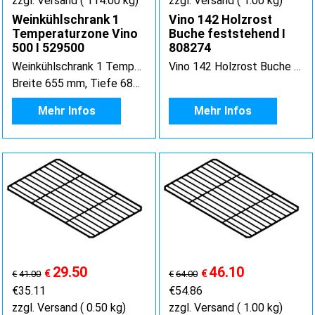
zzgl. Versand
114.00
kg
zzgl. Versand
1.00
kg
Weinkühlschrank 1
Vino 142 Holzrost
Temperaturzone Vino
Buche feststehend I
500 I 529500
808274
Weinkühlschrank 1 Temperaturzone Vino 500
Vino 142 Holzrost Buche feststehend
Breite 655 mm, Tiefe 680 mm, Höhe 1835 mm
Mehr Infos
Mehr Infos
29.50
46.10
€
€
€
41.00
€
64.00
€
35.11
€
54.86
zzgl. Versand
0.50
kg
zzgl. Versand
1.00
kg