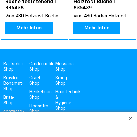
Buche feststehend I
Holzrost Buche I
835438
835439
Vino 480 Holzrost Buche feststehend
Vino 480 Boden Holzrost Buche
Mehr Infos
Mehr Infos
Bartscher-
Gastronoble-
Mussana-
Shop
Shop
Shop
Bravilor
Graef-
Smeg-
Bonamat-
Shop
Shop
Shop
Henkelman-
Haustechnik-
Brita-
Shop
&
Shop
Hygiene-
Hogastra-
Shop
contacto-
Shop
Shop
Vito-
Shop