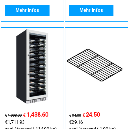
Mehr Infos
Mehr Infos
1,438.60
24.50
€
€
€
1,998.00
€
34.00
€
1,711.93
€
29.16