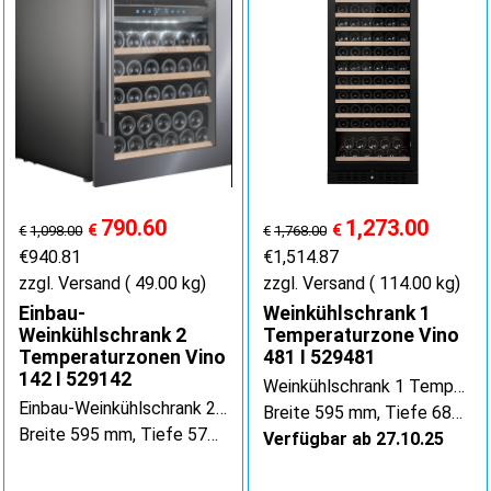
790.60
1,273.00
€
€
€
1,098.00
€
1,768.00
€
940.81
€
1,514.87
zzgl. Versand
49.00
kg
zzgl. Versand
114.00
kg
Einbau-
Weinkühlschrank 1
Weinkühlschrank 2
Temperaturzone Vino
Temperaturzonen Vino
481 I 529481
142 I 529142
Weinkühlschrank 1 Temperaturzone Vino 481
Einbau-Weinkühlschrank 2 Temperaturzonen Vino 142
Breite 595 mm, Tiefe 680 mm, Höhe 1775 mm
Breite 595 mm, Tiefe 570 mm, Höhe 885 mm
Verfügbar ab 27.10.25